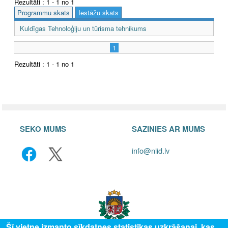
Rezultāti : 1 - 1 no 1
Programmu skats
Iestāžu skats
Kuldīgas Tehnoloģiju un tūrisma tehnikums
1
Rezultāti : 1 - 1 no 1
SEKO MUMS
SAZINIES AR MUMS
info@niid.lv
Šī vietne izmanto sīkdatnes statistikas uzkrāšanai, kas