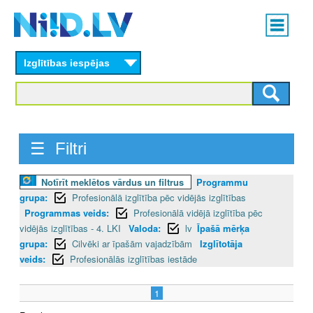
Skip
Main
to
menu
N
main
content
Izglītības iespējas
I
I
D
☰ Filtri
.
L
Notīrīt meklētos vārdus un filtrus
Programmu
grupa:
Profesionālā izglītība pēc vidējās izglītības
V
Programmas veids:
Profesionālā vidējā izglītība pēc
vidējās izglītības - 4. LKI
Valoda:
lv
Īpašā mērķa
grupa:
Cilvēki ar īpašām vajadzībām
Izglītotāja
veids:
Profesionālās izglītības iestāde
1