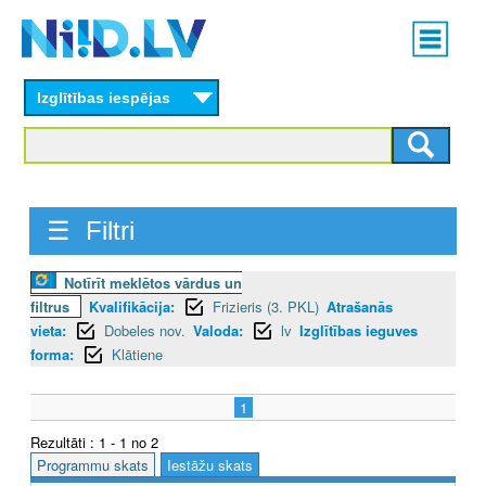
Skip
Main
to
menu
N
main
content
Izglītības iespējas
I
I
D
☰ Filtri
.
L
Notīrīt meklētos vārdus un
filtrus
Kvalifikācija:
Frizieris (3. PKL)
Atrašanās
V
vieta:
Dobeles nov.
Valoda:
lv
Izglītības ieguves
forma:
Klātiene
1
Rezultāti : 1 - 1 no 2
Programmu skats
Iestāžu skats