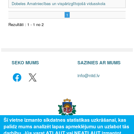
Dobeles Amatniecības un vispārizglītojošā vidusskola
1
Rezultāti : 1 - 1 no 2
SEKO MUMS
SAZINIES AR MUMS
info@niid.lv
Šī vietne izmanto sīkdatnes statistikas uzkrāšanai, kas
palīdz mums analizēt lapas apmeklējumu un uzlabot tās
darbību. Jūs varat ATĻAUT vai NEATĻAUT izmantot