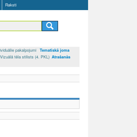
Raksti
ividuālie pakalpojumi
Tematiskā joma
Vizuālā tēla stilists (4. PKL)
Atrašanās