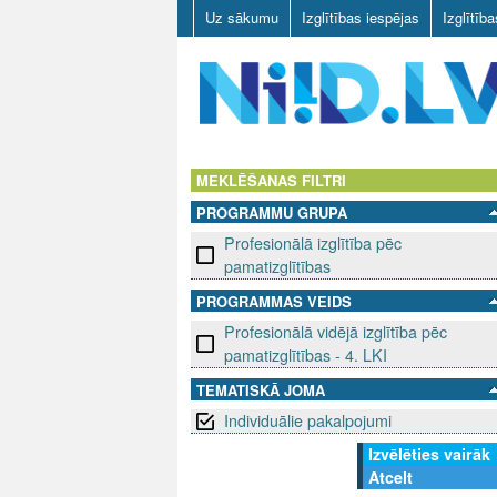
Uz sākumu
Izglītības iespējas
Izglītīb
N
I
MEKLĒŠANAS FILTRI
PROGRAMMU GRUPA
I
Profesionālā izglītība pēc
D
pamatizglītības
PROGRAMMAS VEIDS
.
Profesionālā vidējā izglītība pēc
L
pamatizglītības - 4. LKI
TEMATISKĀ JOMA
V
Individuālie pakalpojumi
Izvēlēties vairāk
Atcelt