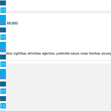
[1]
S AR MUMS
v
[1]
5 Valsts izglītības attīstības aģentūra, publicētā satura visas tiesības aizsar
[1]
[1]
[1]