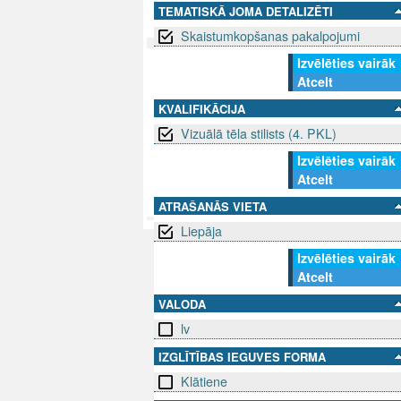
TEMATISKĀ JOMA DETALIZĒTI
Skaistumkopšanas pakalpojumi
Izvēlēties vairāk
SEKO MUMS
Atcelt
SAZINIE
KVALIFIKĀCIJA
info@niid.l
Vizuālā tēla stilists (4. PKL)
Izvēlēties vairāk
Atcelt
© 202
ATRAŠANĀS VIETA
Liepāja
Izvēlēties vairāk
Atcelt
VALODA
lv
IZGLĪTĪBAS IEGUVES FORMA
Klātiene