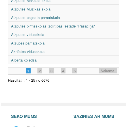
Aizputes Mākslas skola
Aizputes Mūzikas skola
Aizputes pagasta pamatskola
Aizputes pirmsskolas izglītības iestāde "Pasaciņa"
Aizputes vidusskola
Aizupes pamatskola
Aknīstes vidusskola
Alberta koledža
1
2
3
4
5
Nākamā
Rezultāti : 1 - 25 no 6676
SEKO MUMS
SAZINIES AR MUMS