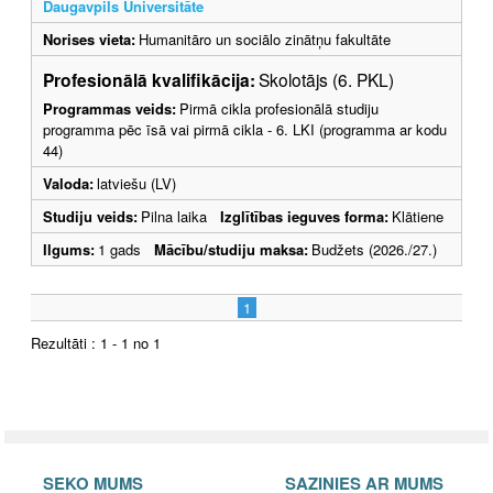
Daugavpils Universitāte
Norises vieta:
Humanitāro un sociālo zinātņu fakultāte
Profesionālā kvalifikācija:
Skolotājs (6. PKL)
Programmas veids:
Pirmā cikla profesionālā studiju
programma pēc īsā vai pirmā cikla - 6. LKI (programma ar kodu
44)
Valoda:
latviešu (LV)
Studiju veids:
Pilna laika
Izglītības ieguves forma:
Klātiene
Ilgums:
1 gads
Mācību/studiju maksa:
Budžets (2026./27.)
1
Rezultāti : 1 - 1 no 1
SEKO MUMS
SAZINIES AR MUMS