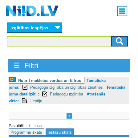
Skip
Main
to
menu
N
main
content
Izglītības iespējas
I
I
D
☰ Filtri
.
L
Notīrīt meklētos vārdus un filtrus
Tematiskā
joma:
Pedagogu izglītība un izglītības zinātnes
Tematiskā
V
joma detalizēti :
Pedagogu izglītība
Atrašanās
vieta:
Liepāja
1
Rezultāti : 1 - 1 no 1
Programmu skats
Iestāžu skats