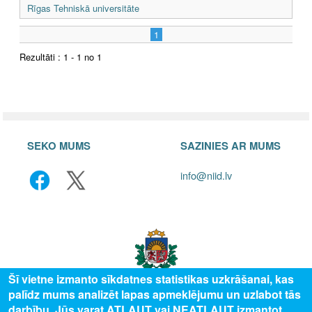
Rīgas Tehniskā universitāte
1
Rezultāti : 1 - 1 no 1
SEKO MUMS
SAZINIES AR MUMS
info@niid.lv
Šī vietne izmanto sīkdatnes statistikas uzkrāšanai, kas
palīdz mums analizēt lapas apmeklējumu un uzlabot tās
darbību. Jūs varat ATĻAUT vai NEATĻAUT izmantot