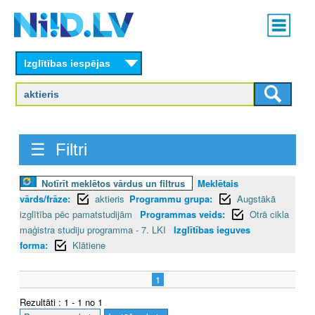
Skip
Main
to
menu
N
main
content
Izglītības iespējas
I
I
D
☰ Filtri
.
L
Notīrīt meklētos vārdus un filtrus
Meklētais
vārds/frāze:
aktieris
Programmu grupa:
Augstākā
V
izglītība pēc pamatstudijām
Programmas veids:
Otrā cikla
maģistra studiju programma - 7. LKI
Izglītības ieguves
forma:
Klātiene
1
Rezultāti : 1 - 1 no 1