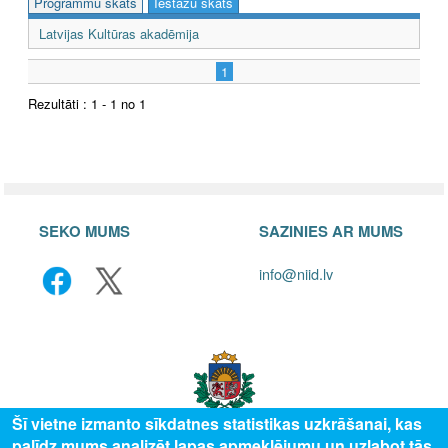
Programmu skats
Iestāžu skats
Latvijas Kultūras akadēmija
1
Rezultāti : 1 - 1 no 1
SEKO MUMS
SAZINIES AR MUMS
info@niid.lv
Šī vietne izmanto sīkdatnes statistikas uzkrāšanai, kas
palīdz mums analizēt lapas apmeklējumu un uzlabot tās