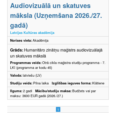
Audiovizuālā un skatuves
māksla (Uzņemšana 2026./27.
gadā)
Latvijas Kultūras akadēmija
Norises vieta:
Akadēmija
Grāds:
Humanitāro zinātņu maģistrs audiovizuālajā
un skatuves mākslā
Programmas veids:
Otrā cikla maģistra studiju programma - 7.
LKI (programma ar kodu 45)
Valoda:
latviešu (LV)
Studiju veids:
Pilna laika
Izglītības ieguves forma:
Klātiene
Ilgums:
2 gadi
Mācību/studiju maksa:
Budžets vai par
maksu: 3600 EUR gadā (2026./27.)
1