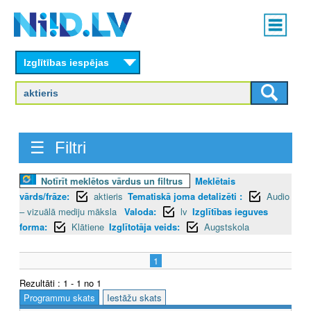
Skip
Main
to
menu
N
main
content
Izglītības iespējas
I
I
D
☰ Filtri
.
L
Notīrīt meklētos vārdus un filtrus
Meklētais
vārds/frāze:
aktieris
Tematiskā joma detalizēti :
Audio
V
– vizuālā mediju māksla
Valoda:
lv
Izglītības ieguves
forma:
Klātiene
Izglītotāja veids:
Augstskola
1
Rezultāti : 1 - 1 no 1
Programmu skats
Iestāžu skats