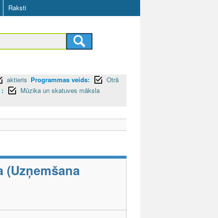
Raksti
aktieris
Programmas veids:
Otrā
 :
Mūzika un skatuves māksla
la (Uzņemšana