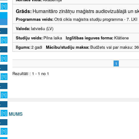
[1]
Grāds:
Humanitāro zinātņu maģistrs audiovizuālajā un 
Programmas veids:
Otrā cikla maģistra studiju programma - 7. LK
Valoda:
latviešu (LV)
Studiju veids:
Pilna laika
Izglītības ieguves forma:
Klātiene
[1]
Ilgums:
2 gadi
Mācību/studiju maksa:
Budžets vai par maksu: 36
[1]
1
Rezultāti : 1 - 1 no 1
[1]
[1]
[1]
S AR MUMS
v
[1]