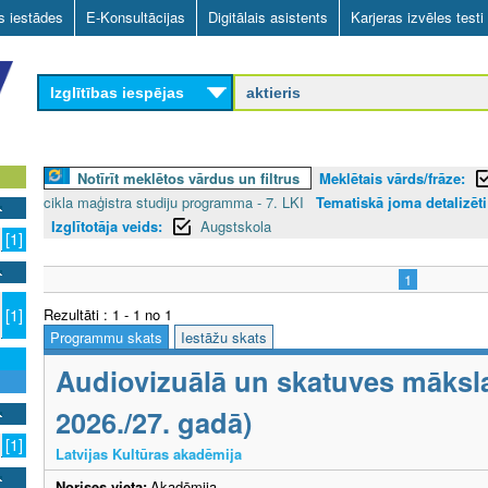
Skip
as iestādes
E-Konsultācijas
Digitālais asistents
Karjeras izvēles testi
to
main
Izglītības iespējas
content
Notīrīt meklētos vārdus un filtrus
Meklētais vārds/frāze:
cikla maģistra studiju programma - 7. LKI
Tematiskā joma detalizēti
Izglītotāja veids:
Augstskola
[1]
1
Rezultāti : 1 - 1 no 1
[1]
Programmu skats
Iestāžu skats
Audiovizuālā un skatuves māks
2026./27. gadā)
[1]
Latvijas Kultūras akadēmija
Norises vieta:
Akadēmija