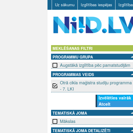
Uz sākumu
Izglītības iespējas
Izglītīb
N
I
MEKLĒŠANAS FILTRI
PROGRAMMU GRUPA
I
Augstākā izglītība pēc pamatstudijām
D
PROGRAMMAS VEIDS
Otrā cikla maģistra studiju programma
.
- 7. LKI
L
Izvēlēties vairāk
Atcelt
V
TEMATISKĀ JOMA
Mākslas
TEMATISKĀ JOMA DETALIZĒTI