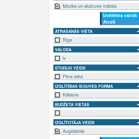
Mūzika un skatuves māksla
Izvēlēties vairāk
Atcelt
ATRAŠANĀS VIETA
Rīga
VALODA
lv
STUDIJU VEIDS
Pilna laika
IZGLĪTĪBAS IEGUVES FORMA
Klātiene
BUDŽETA VIETAS
SEKO MUMS
SAZINIE
IZGLĪTOTĀJA VEIDS
info@niid.l
Augstskola