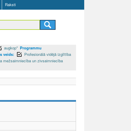
Raksti
augkop*
Programmu
 veids:
Profesionālā vidējā izglītība
a mežsaimniecība un zivsaimniecība