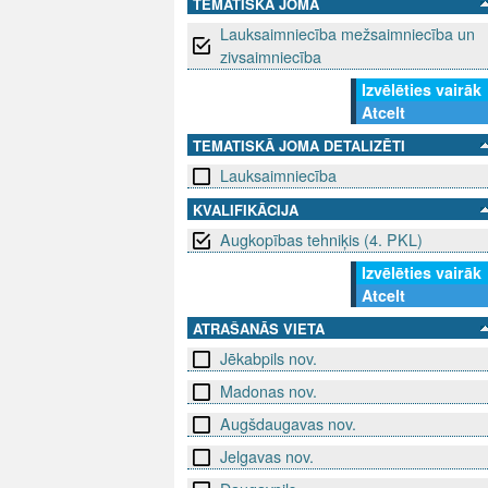
TEMATISKĀ JOMA
Lauksaimniecība mežsaimniecība un
zivsaimniecība
Izvēlēties vairāk
Atcelt
TEMATISKĀ JOMA DETALIZĒTI
Lauksaimniecība
KVALIFIKĀCIJA
Augkopības tehniķis (4. PKL)
Izvēlēties vairāk
Atcelt
ATRAŠANĀS VIETA
Jēkabpils nov.
Madonas nov.
Augšdaugavas nov.
Jelgavas nov.