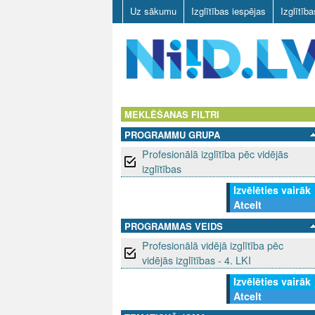
Uz sākumu
Izglītības iespējas
Izglītīb
N
I
MEKLĒŠANAS FILTRI
PROGRAMMU GRUPA
I
Profesionālā izglītība pēc vidējās
D
izglītības
Izvēlēties vairāk
.
Atcelt
L
PROGRAMMAS VEIDS
Profesionālā vidējā izglītība pēc
V
vidējās izglītības - 4. LKI
Izvēlēties vairāk
Atcelt