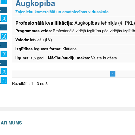
Augkopība
[1]
Zaļenieku komerciālā un amatniecības vidusskola
[3]
Profesionālā kvalifikācija:
Augkopības tehniķis (4. PKL)
Programmas veids:
Profesionālā vidējā izglītība pēc vidējās izglī
[3]
Valoda:
latviešu (LV)
Izglītības ieguves forma:
Klātiene
[3]
Ilgums:
1,5 gadi
Mācību/studiju maksa:
Valsts budžets
[2]
1
[1]
Rezultāti : 1 - 3 no 3
S AR MUMS