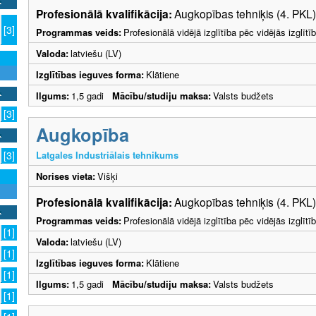
Profesionālā kvalifikācija:
Augkopības tehniķis (4. PKL)
[3]
Programmas veids:
Profesionālā vidējā izglītība pēc vidējās izglī
Valoda:
latviešu (LV)
Izglītības ieguves forma:
Klātiene
Ilgums:
1,5 gadi
Mācību/studiju maksa:
Valsts budžets
[3]
Augkopība
Latgales Industriālais tehnikums
[3]
Norises vieta:
Višķi
Profesionālā kvalifikācija:
Augkopības tehniķis (4. PKL)
Programmas veids:
Profesionālā vidējā izglītība pēc vidējās izglī
[1]
Valoda:
latviešu (LV)
[1]
Izglītības ieguves forma:
Klātiene
[1]
Ilgums:
1,5 gadi
Mācību/studiju maksa:
Valsts budžets
[1]