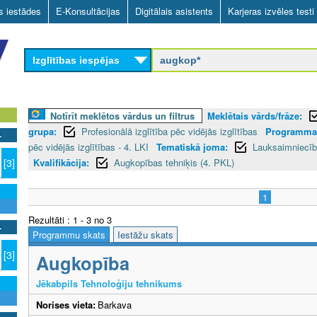
Skip
as iestādes
E-Konsultācijas
Digitālais asistents
Karjeras izvēles testi
to
main
Izglītības iespējas
content
Notīrīt meklētos vārdus un filtrus
Meklētais vārds/frāze:
grupa:
Profesionālā izglītība pēc vidējās izglītības
Programmas
pēc vidējās izglītības - 4. LKI
Tematiskā joma:
Lauksaimniecīb
Kvalifikācija:
Augkopības tehniķis (4. PKL)
[3]
1
Rezultāti : 1 - 3 no 3
Programmu skats
Iestāžu skats
[3]
Augkopība
Jēkabpils Tehnoloģiju tehnikums
Norises vieta:
Barkava