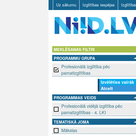
Uz sākumu
Izglītības iespējas
Izglītīb
N
I
MEKLĒŠANAS FILTRI
PROGRAMMU GRUPA
I
Profesionālā izglītība pēc
D
pamatizglītības
Izvēlēties vairāk
.
Atcelt
L
PROGRAMMAS VEIDS
Profesionālā vidējā izglītība pēc
V
pamatizglītības - 4. LKI
TEMATISKĀ JOMA
Mākslas