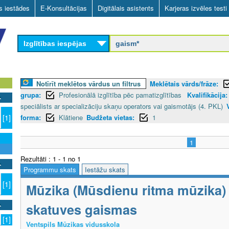
Skip
as iestādes
E-Konsultācijas
Digitālais asistents
Karjeras izvēles testi
to
main
Izglītības iespējas
content
Notīrīt meklētos vārdus un filtrus
Meklētais vārds/frāze:
grupa:
Profesionālā izglītība pēc pamatizglītības
Kvalifikācija:
speciālists ar specializāciju skaņu operators vai gaismotājs (4. PKL)
forma:
Klātiene
Budžeta vietas:
1
[1]
1
Rezultāti : 1 - 1 no 1
Programmu skats
Iestāžu skats
[1]
Mūzika (Mūsdienu ritma mūzika) -
skatuves gaismas
[1]
Ventspils Mūzikas vidusskola