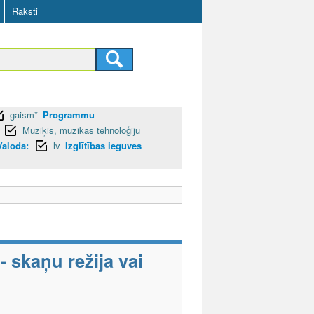
Raksti
gaism*
Programmu
Mūziķis, mūzikas tehnoloģiju
Valoda:
lv
Izglītības ieguves
 skaņu režija vai