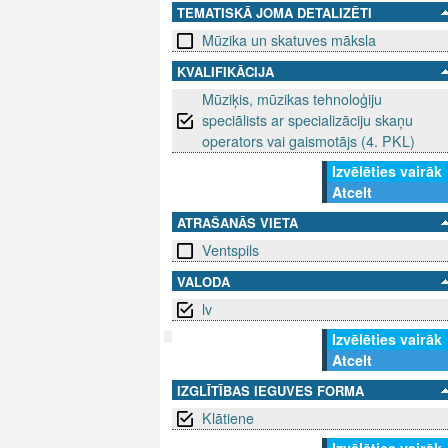
TEMATISKĀ JOMA DETALIZĒTI
Mūzika un skatuves māksla
KVALIFIKĀCIJA
Mūziķis, mūzikas tehnoloģiju
speciālists ar specializāciju skaņu
operators vai gaismotājs (4. PKL)
Izvēlēties vairāk
Atcelt
ATRAŠANĀS VIETA
Ventspils
VALODA
lv
Izvēlēties vairāk
Atcelt
SEKO MUMS
SAZINIE
IZGLĪTĪBAS IEGUVES FORMA
Klātiene
info@niid.l