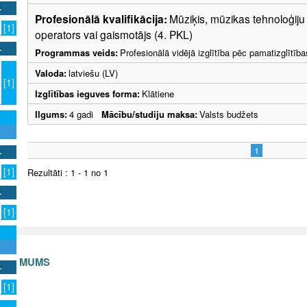
Profesionālā kvalifikācija:
Mūziķis, mūzikas tehnoloģiju 
[1]
operators vai gaismotājs (4. PKL)
Programmas veids:
Profesionālā vidējā izglītība pēc pamatizglītīb
Valoda:
latviešu (LV)
[1]
Izglītības ieguves forma:
Klātiene
Ilgums:
4 gadi
Mācību/studiju maksa:
Valsts budžets
1
[1]
Rezultāti : 1 - 1 no 1
[1]
S AR MUMS
[1]
v