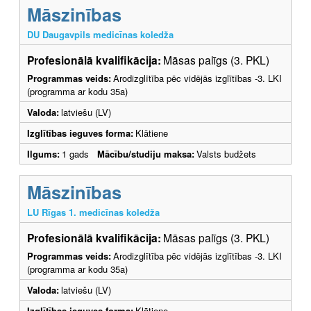
Māszinības
DU Daugavpils medicīnas koledža
Profesionālā kvalifikācija:
Māsas palīgs (3. PKL)
Programmas veids:
Arodizglītība pēc vidējās izglītības -3. LKI
(programma ar kodu 35a)
Valoda:
latviešu (LV)
Izglītības ieguves forma:
Klātiene
Ilgums:
1 gads
Mācību/studiju maksa:
Valsts budžets
Māszinības
LU Rīgas 1. medicīnas koledža
Profesionālā kvalifikācija:
Māsas palīgs (3. PKL)
Programmas veids:
Arodizglītība pēc vidējās izglītības -3. LKI
(programma ar kodu 35a)
Valoda:
latviešu (LV)
Izglītības ieguves forma:
Klātiene