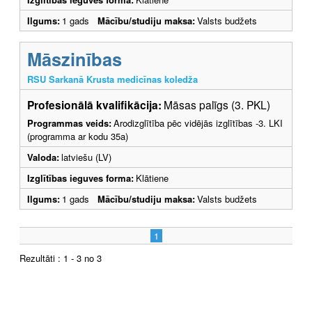
Ilgums:
1 gads
Mācību/studiju maksa:
Valsts budžets
Māszinības
RSU Sarkanā Krusta medicīnas koledža
Profesionālā kvalifikācija:
Māsas palīgs (3. PKL)
Programmas veids:
Arodizglītība pēc vidējās izglītības -3. LKI
(programma ar kodu 35a)
Valoda:
latviešu (LV)
Izglītības ieguves forma:
Klātiene
Ilgums:
1 gads
Mācību/studiju maksa:
Valsts budžets
1
Rezultāti : 1 - 3 no 3