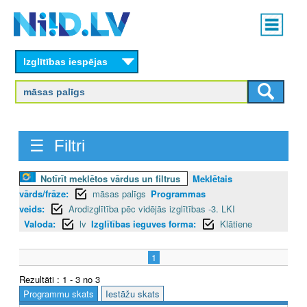
Skip
Main
to
menu
N
main
content
Izglītības iespējas
I
I
D
☰ Filtri
.
L
Notīrīt meklētos vārdus un filtrus
Meklētais
vārds/frāze:
māsas palīgs
Programmas
V
veids:
Arodizglītība pēc vidējās izglītības -3. LKI
Valoda:
lv
Izglītības ieguves forma:
Klātiene
1
Rezultāti : 1 - 3 no 3
Programmu skats
Iestāžu skats