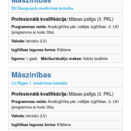
DU Daugavpils medicīnas koledža
Profesionālā kvalifikācija:
Māsas palīgs (3. PKL)
Programmas veids:
Arodizglītība pēc vidējās izglītības -3. LKI
(programma ar kodu 35a)
Valoda:
latviešu (LV)
Izglītības ieguves forma:
Klātiene
Ilgums:
1 gads
Mācību/studiju maksa:
Valsts budžets
Māszinības
LU Rīgas 1. medicīnas koledža
Profesionālā kvalifikācija:
Māsas palīgs (3. PKL)
Programmas veids:
Arodizglītība pēc vidējās izglītības -3. LKI
(programma ar kodu 35a)
Valoda:
latviešu (LV)
Izglītības ieguves forma:
Klātiene