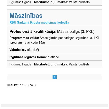
Ilgums:
1 gads
Mācību/studiju maksa:
Valsts budžets
Māszinības
RSU Sarkanā Krusta medicīnas koledža
Profesionālā kvalifikācija:
Māsas palīgs (3. PKL)
Programmas veids:
Arodizglītība pēc vidējās izglītības -3. LKI
(programma ar kodu 35a)
Valoda:
latviešu (LV)
Izglītības ieguves forma:
Klātiene
Ilgums:
1 gads
Mācību/studiju maksa:
Valsts budžets
1
Rezultāti : 1 - 3 no 3