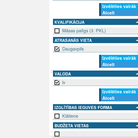
Izvēlēties vairāk
Atcelt
KVALIFIKĀCIJA
Māsas palīgs (3. PKL)
ATRAŠANĀS VIETA
Daugavpils
Izvēlēties vairāk
Atcelt
VALODA
lv
SEKO MUMS
SAZINIE
Izvēlēties vairāk
Atcelt
info@niid.l
IZGLĪTĪBAS IEGUVES FORMA
Klātiene
© 202
BUDŽETA VIETAS