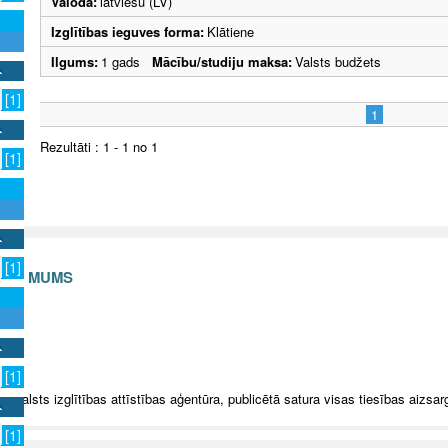
Valoda:
latviešu (LV)
Izglītības ieguves forma:
Klātiene
Ilgums:
1 gads
Mācību/studiju maksa:
Valsts budžets
[1]
1
Rezultāti : 1 - 1 no 1
[1]
[1]
S AR MUMS
v
[1]
5 Valsts izglītības attīstības aģentūra, publicētā satura visas tiesības aizsar
[1]