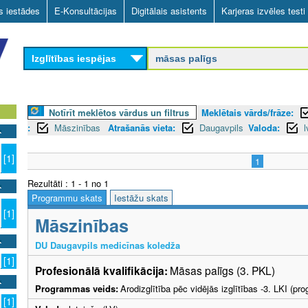
Skip
as iestādes
E-Konsultācijas
Digitālais asistents
Karjeras izvēles testi
to
main
Izglītības iespējas
content
Notīrīt meklētos vārdus un filtrus
Meklētais vārds/frāze:
:
Māszinības
Atrašanās vieta:
Daugavpils
Valoda:
l
[1]
1
Rezultāti : 1 - 1 no 1
Programmu skats
Iestāžu skats
[1]
Māszinības
DU Daugavpils medicīnas koledža
[1]
Profesionālā kvalifikācija:
Māsas palīgs (3. PKL)
Programmas veids:
Arodizglītība pēc vidējās izglītības -3. LKI (p
[1]