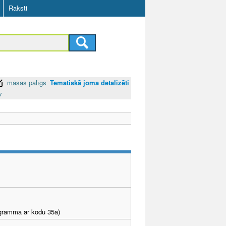
Raksti
māsas palīgs
Tematiskā joma detalizēti
v
rogramma ar kodu 35a)