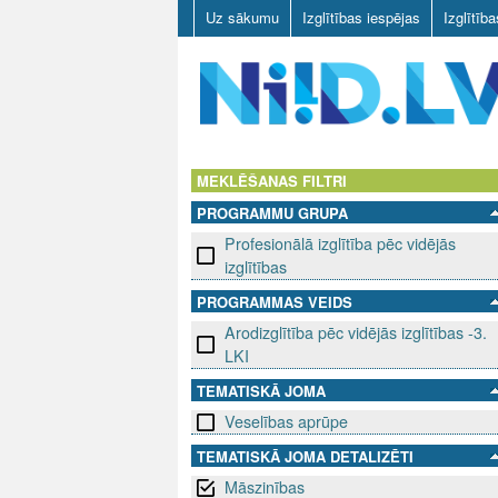
Uz sākumu
Izglītības iespējas
Izglītīb
N
I
MEKLĒŠANAS FILTRI
PROGRAMMU GRUPA
I
Profesionālā izglītība pēc vidējās
D
izglītības
PROGRAMMAS VEIDS
.
Arodizglītība pēc vidējās izglītības -3.
L
LKI
TEMATISKĀ JOMA
V
Veselības aprūpe
TEMATISKĀ JOMA DETALIZĒTI
Māszinības