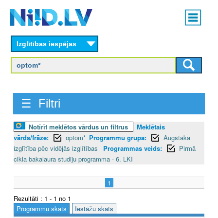
Skip
Main
to
menu
N
main
content
Izglītības iespējas
I
I
D
☰ Filtri
.
L
Notīrīt meklētos vārdus un filtrus
Meklētais
vārds/frāze:
optom*
Programmu grupa:
Augstākā
V
izglītība pēc vidējās izglītības
Programmas veids:
Pirmā
cikla bakalaura studiju programma - 6. LKI
1
Rezultāti : 1 - 1 no 1
Programmu skats
Iestāžu skats