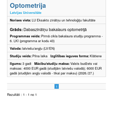
Optometrija
Latvijas Universitāte
Norises vieta:
LU Eksakto zinātņu un tehnoloģiju fakultāte
Grāds:
Dabaszinātņu bakalaurs optometrijā
Programmas veids:
Pirmā cikla bakalaura studiju programma -
6. LKI (programma ar kodu 43)
Valoda:
latviešu/angļu (LV/EN)
Studiju veids:
Pilna laika
Izglītības ieguves forma:
Klātiene
Ilgums:
3 gadi
Mācību/studiju maksa:
Valsts budžets vai
maksas: 4000 EUR gadā (studijām latviešu valodā); 6000 EUR
gadā (studijām angļu valodā - tikai par maksu) (2026./27.)
1
Rezultāti : 1 - 1 no 1