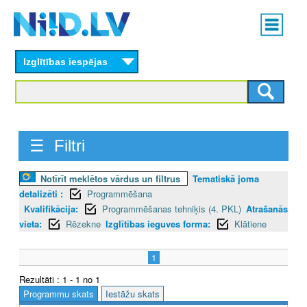
Skip
Main
to
menu
N
main
content
Izglītības iespējas
I
I
D
☰ Filtri
.
L
Notīrīt meklētos vārdus un filtrus
Tematiskā joma
detalizēti :
Programmēšana
V
Kvalifikācija:
Programmēšanas tehniķis (4. PKL)
Atrašanās
vieta:
Rēzekne
Izglītības ieguves forma:
Klātiene
1
Rezultāti : 1 - 1 no 1
Programmu skats
Iestāžu skats