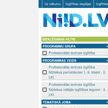
Uz sākumu
Izglītības iespējas
Izglītīb
N
I
MEKLĒŠANAS FILTRI
PROGRAMMU GRUPA
I
Profesionālās ievirzes izglītība
D
PROGRAMMAS VEIDS
Profesionālās ievirzes izglītība
.
līdztekus pamatskolas 1.-9. klasei - 2.
L
LKI
Profesionālās ievirzes izglītība
V
līdztekus vidējās izglītības ieguvei - 3.
LKI
TEMATISKĀ JOMA