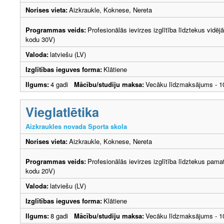
Norises vieta:
Aizkraukle, Koknese, Nereta
Programmas veids:
Profesionālās ievirzes izglītība līdztekus vidēj
kodu 30V)
Valoda:
latviešu (LV)
Izglītības ieguves forma:
Klātiene
Ilgums:
4 gadi
Mācību/studiju maksa:
Vecāku līdzmaksājums - 
Vieglatlētika
Aizkraukles novada Sporta skola
Norises vieta:
Aizkraukle, Koknese, Nereta
Programmas veids:
Profesionālās ievirzes izglītība līdztekus pama
kodu 20V)
Valoda:
latviešu (LV)
Izglītības ieguves forma:
Klātiene
Ilgums:
8 gadi
Mācību/studiju maksa:
Vecāku līdzmaksājums - 