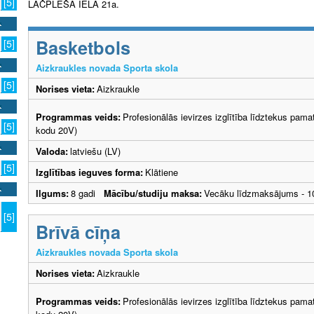
[5]
LĀČPLĒŠA IELĀ 21a.
Basketbols
[5]
Aizkraukles novada Sporta skola
[5]
Norises vieta:
Aizkraukle
Programmas veids:
Profesionālās ievirzes izglītība līdztekus pama
[5]
kodu 20V)
Valoda:
latviešu (LV)
[5]
Izglītības ieguves forma:
Klātiene
Ilgums:
8 gadi
Mācību/studiju maksa:
Vecāku līdzmaksājums - 
[5]
Brīvā cīņa
Aizkraukles novada Sporta skola
Norises vieta:
Aizkraukle
Programmas veids:
Profesionālās ievirzes izglītība līdztekus pama