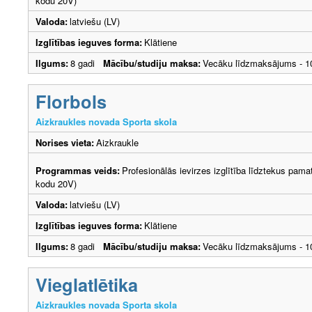
kodu 20V)
Valoda:
latviešu (LV)
Izglītības ieguves forma:
Klātiene
Ilgums:
8 gadi
Mācību/studiju maksa:
Vecāku līdzmaksājums - 
Florbols
Aizkraukles novada Sporta skola
Norises vieta:
Aizkraukle
Programmas veids:
Profesionālās ievirzes izglītība līdztekus pama
kodu 20V)
Valoda:
latviešu (LV)
Izglītības ieguves forma:
Klātiene
Ilgums:
8 gadi
Mācību/studiju maksa:
Vecāku līdzmaksājums - 
Vieglatlētika
Aizkraukles novada Sporta skola