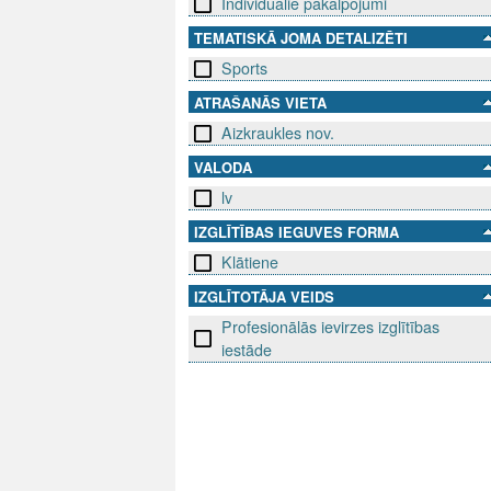
Individuālie pakalpojumi
TEMATISKĀ JOMA DETALIZĒTI
Sports
ATRAŠANĀS VIETA
Aizkraukles nov.
VALODA
lv
IZGLĪTĪBAS IEGUVES FORMA
Klātiene
IZGLĪTOTĀJA VEIDS
Profesionālās ievirzes izglītības
iestāde