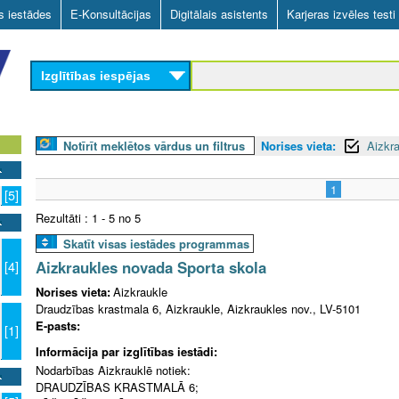
Skip
as iestādes
E-Konsultācijas
Digitālais asistents
Karjeras izvēles testi
to
main
Izglītības iespējas
content
Notīrīt meklētos vārdus un filtrus
Norises vieta:
Aizkra
1
[5]
Rezultāti : 1 - 5 no 5
Skatīt visas iestādes programmas
Aizkraukles novada Sporta skola
[4]
Norises vieta:
Aizkraukle
Draudzības krastmala 6, Aizkraukle, Aizkraukles nov., LV-5101
E-pasts:
[1]
Informācija par izglītības iestādi:
Nodarbības Aizkrauklē notiek:
DRAUDZĪBAS KRASTMALĀ 6;