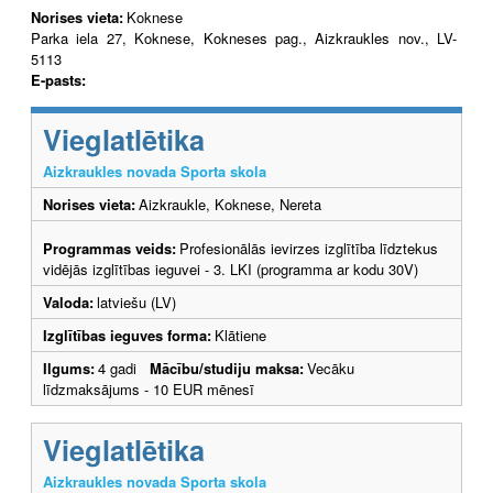
Norises vieta:
Koknese
Parka iela 27, Koknese, Kokneses pag., Aizkraukles nov., LV-
5113
E-pasts:
Vieglatlētika
Aizkraukles novada Sporta skola
Norises vieta:
Aizkraukle, Koknese, Nereta
Programmas veids:
Profesionālās ievirzes izglītība līdztekus
vidējās izglītības ieguvei - 3. LKI (programma ar kodu 30V)
Valoda:
latviešu (LV)
Izglītības ieguves forma:
Klātiene
Ilgums:
4 gadi
Mācību/studiju maksa:
Vecāku
līdzmaksājums - 10 EUR mēnesī
Vieglatlētika
Aizkraukles novada Sporta skola