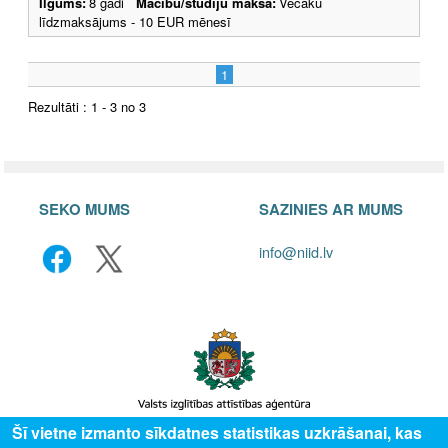
Ilgums:
8 gadi
Mācību/studiju maksa:
Vecāku
līdzmaksājums - 10 EUR mēnesī
1
Rezultāti : 1 - 3 no 3
SEKO MUMS
SAZINIES AR MUMS
info@niid.lv
Šī vietne izmanto sīkdatnes statistikas uzkrāšanai, kas