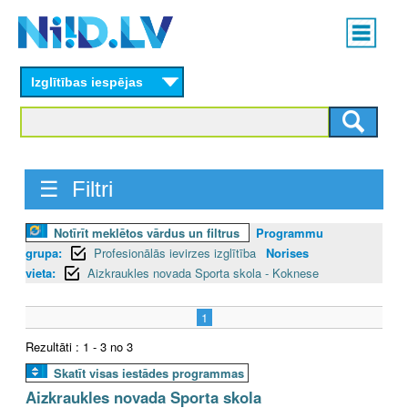
Skip
Main
to
menu
N
main
content
Izglītības iespējas
I
I
D
☰ Filtri
.
Notīrīt meklētos vārdus un filtrus
Programmu
L
grupa:
Profesionālās ievirzes izglītība
Norises
V
vieta:
Aizkraukles novada Sporta skola - Koknese
1
Rezultāti : 1 - 3 no 3
Skatīt visas iestādes programmas
Aizkraukles novada Sporta skola