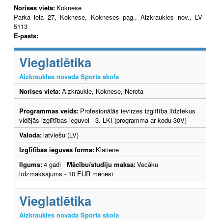
Norises vieta:
Koknese
Parka iela 27, Koknese, Kokneses pag., Aizkraukles nov., LV-
5113
E-pasts:
Vieglatlētika
Aizkraukles novada Sporta skola
Norises vieta:
Aizkraukle, Koknese, Nereta
Programmas veids:
Profesionālās ievirzes izglītība līdztekus
vidējās izglītības ieguvei - 3. LKI (programma ar kodu 30V)
Valoda:
latviešu (LV)
Izglītības ieguves forma:
Klātiene
Ilgums:
4 gadi
Mācību/studiju maksa:
Vecāku
līdzmaksājums - 10 EUR mēnesī
Vieglatlētika
Aizkraukles novada Sporta skola