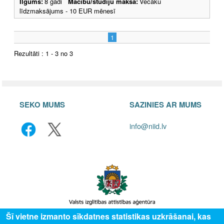
Ilgums:
8 gadi
Mācību/studiju maksa:
Vecāku
līdzmaksājums - 10 EUR mēnesī
1
Rezultāti : 1 - 3 no 3
SEKO MUMS
SAZINIES AR MUMS
info@niid.lv
Šī vietne izmanto sīkdatnes statistikas uzkrāšanai, kas