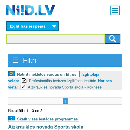
Skip
Main
to
menu
N
main
content
Izglītības iespējas
I
I
D
☰ Filtri
.
Notīrīt meklētos vārdus un filtrus
Izglītotāja
L
veids:
Profesionālās ievirzes izglītības iestāde
Norises
V
vieta:
Aizkraukles novada Sporta skola - Koknese
1
Rezultāti : 1 - 3 no 3
Skatīt visas iestādes programmas
Aizkraukles novada Sporta skola