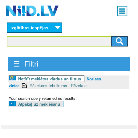
Skip
Main
to
menu
N
main
content
Izglītības iespējas
I
I
D
☰ Filtri
.
Notīrīt meklētos vārdus un filtrus
Norises
L
vieta:
Rēzeknes tehnikums - Rēzekne
V
Your search query returned no results!
Atpakaļ uz meklēšanu