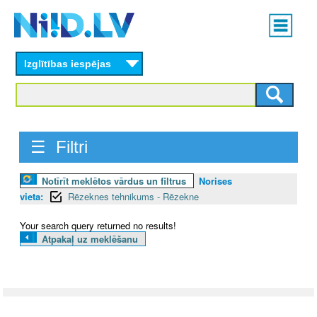
Skip
Main
to
menu
N
main
content
Izglītības iespējas
I
I
D
☰ Filtri
.
Notīrīt meklētos vārdus un filtrus
Norises
L
vieta:
Rēzeknes tehnikums - Rēzekne
V
Your search query returned no results!
Atpakaļ uz meklēšanu