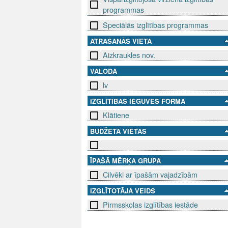
programmas
Speciālās izglītības programmas
ATRAŠANĀS VIETA
Aizkraukles nov.
VALODA
lv
IZGLĪTĪBAS IEGUVES FORMA
Klātiene
BUDŽETA VIETAS
ĪPAŠĀ MĒRĶA GRUPA
Cilvēki ar īpašām vajadzībām
IZGLĪTOTĀJA VEIDS
Pirmsskolas izglītības iestāde