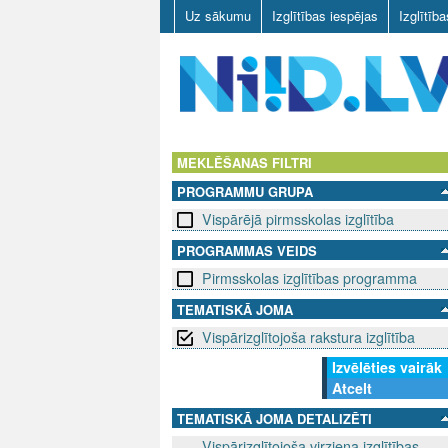
Uz sākumu
Izglītības iespējas
Izglītīb
N
I
MEKLĒŠANAS FILTRI
PROGRAMMU GRUPA
I
Vispārējā pirmsskolas izglītība
D
PROGRAMMAS VEIDS
Pirmsskolas izglītības programma
.
TEMATISKĀ JOMA
L
Vispārizglītojoša rakstura izglītība
V
Izvēlēties vairāk
Atcelt
TEMATISKĀ JOMA DETALIZĒTI
Vispārizglītojoša virziena izglītības