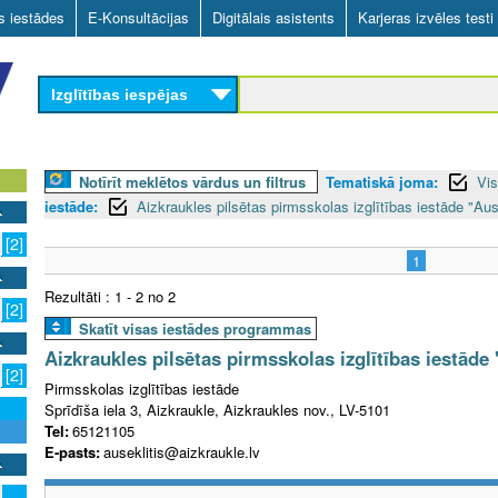
Skip
as iestādes
E-Konsultācijas
Digitālais asistents
Karjeras izvēles testi
to
main
Izglītības iespējas
content
Notīrīt meklētos vārdus un filtrus
Tematiskā joma:
Vis
iestāde:
Aizkraukles pilsētas pirmsskolas izglītības iestāde "Aus
[2]
1
Rezultāti : 1 - 2 no 2
[2]
Skatīt visas iestādes programmas
Aizkraukles pilsētas pirmsskolas izglītības iestāde 
[2]
Pirmsskolas izglītības iestāde
Sprīdīša iela 3, Aizkraukle, Aizkraukles nov., LV-5101
Tel:
65121105
E-pasts:
auseklitis@aizkraukle.lv