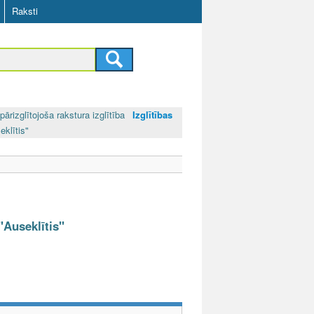
Raksti
pārizglītojoša rakstura izglītība
Izglītības
eklītis"
"Auseklītis"