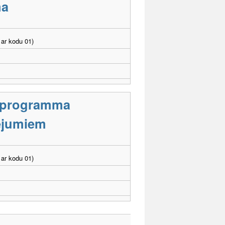
ma
ar kodu 01)
s programma
cējumiem
ar kodu 01)