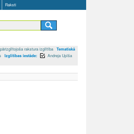
Raksti
pārizglītojoša rakstura izglītība
Tematiskā
as
Izglītības iestāde:
Andreja Upīša