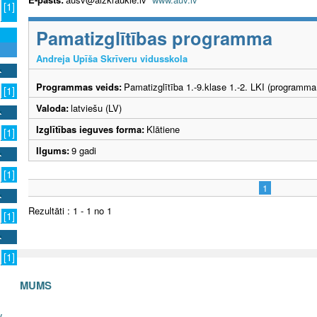
[1]
Pamatizglītības programma
Andreja Upīša Skrīveru vidusskola
Programmas veids:
Pamatizglītība 1.-9.klase 1.-2. LKI (programma
[1]
Valoda:
latviešu (LV)
Izglītības ieguves forma:
Klātiene
[1]
Ilgums:
9 gadi
[1]
1
Rezultāti : 1 - 1 no 1
[1]
[1]
S AR MUMS
v