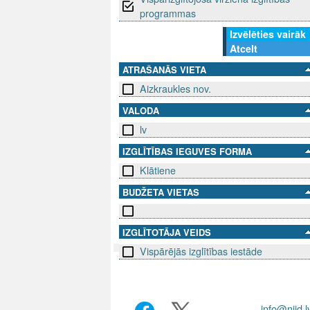
programmas
Izvēlēties vairāk
Atcelt
ATRAŠANĀS VIETA
Aizkraukles nov.
VALODA
lv
IZGLĪTĪBAS IEGUVES FORMA
Klātiene
BUDŽETA VIETAS
IZGLĪTOTĀJA VEIDS
Vispārējās izglītības iestāde
SEKO MUMS
SAZINIE
info@niid.l