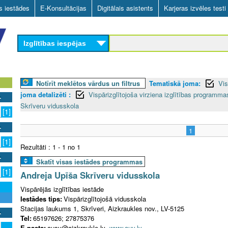
Skip
as iestādes
E-Konsultācijas
Digitālais asistents
Karjeras izvēles testi
to
main
Izglītības iespējas
content
Notīrīt meklētos vārdus un filtrus
Tematiskā joma:
Vis
joma detalizēti :
Vispārizglītojoša virziena izglītības programm
Skrīveru vidusskola
[1]
1
[1]
Rezultāti : 1 - 1 no 1
Skatīt visas iestādes programmas
[1]
Andreja Upīša Skrīveru vidusskola
Vispārējās izglītības iestāde
Iestādes tips:
Vispārizglītojošā vidusskola
Stacijas laukums 1, Skrīveri, Aizkraukles nov., LV-5125
Tel:
65197626; 27875376
E-pasts:
ausv@aizkraukle.lv
www.auv.lv