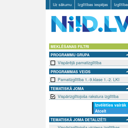
Uz sākumu
Izglītības iespējas
Izglītīb
N
I
MEKLĒŠANAS FILTRI
PROGRAMMU GRUPA
I
Vispārējā pamatizglītība
D
PROGRAMMAS VEIDS
Pamatizglītība 1.-9.klase 1.-2. LKI
.
TEMATISKĀ JOMA
L
Vispārizglītojoša rakstura izglītība
V
Izvēlēties vairāk
Atcelt
TEMATISKĀ JOMA DETALIZĒTI
Vispārizglītojoša virziena izglītības