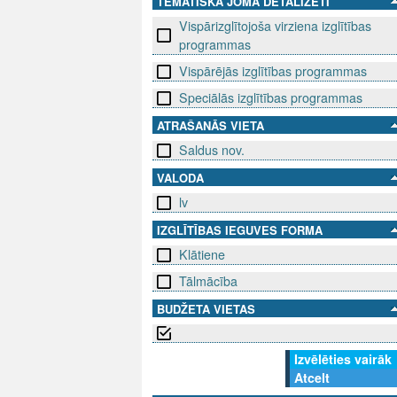
TEMATISKĀ JOMA DETALIZĒTI
Vispārizglītojoša virziena izglītības
programmas
Vispārējās izglītības programmas
Speciālās izglītības programmas
ATRAŠANĀS VIETA
Saldus nov.
VALODA
lv
IZGLĪTĪBAS IEGUVES FORMA
Klātiene
Tālmācība
BUDŽETA VIETAS
Izvēlēties vairāk
Atcelt