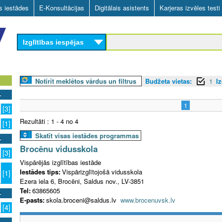
Skip
as iestādes
E-Konsultācijas
Digitālais asistents
Karjeras izvēles testi
to
main
Izglītības iespējas
content
Notīrīt meklētos vārdus un filtrus
Budžeta vietas:
1
Iz
1
[3]
Rezultāti : 1 - 4 no 4
[1]
Skatīt visas iestādes programmas
Brocēnu vidusskola
[3]
Vispārējās izglītības iestāde
Iestādes tips:
Vispārizglītojošā vidusskola
[1]
Ezera iela 6, Brocēni, Saldus nov., LV-3851
Tel:
63865605
E-pasts:
skola.broceni@saldus.lv
www.brocenuvsk.lv
[4]