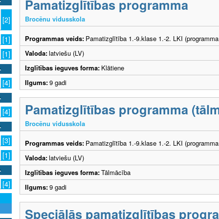
Pamatizglītības programma
Brocēnu vidusskola
[2]
Programmas veids:
Pamatizglītība 1.-9.klase 1.-2. LKI (programma
[1]
Valoda:
latviešu (LV)
[1]
Izglītības ieguves forma:
Klātiene
Ilgums:
9 gadi
[4]
Pamatizglītības programma (tāl
[4]
Brocēnu vidusskola
[3]
Programmas veids:
Pamatizglītība 1.-9.klase 1.-2. LKI (programma
[1]
Valoda:
latviešu (LV)
Izglītības ieguves forma:
Tālmācība
[4]
Ilgums:
9 gadi
Speciālās pamatizglītības prog