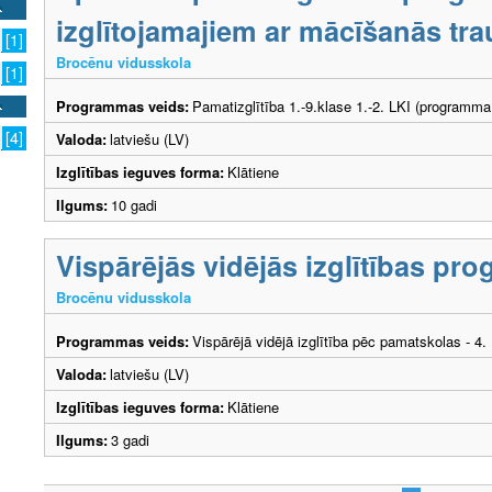
izglītojamajiem ar mācīšanās tr
[1]
Brocēnu vidusskola
[1]
Programmas veids:
Pamatizglītība 1.-9.klase 1.-2. LKI (programma
[4]
Valoda:
latviešu (LV)
Izglītības ieguves forma:
Klātiene
Ilgums:
10 gadi
Vispārējās vidējās izglītības p
Brocēnu vidusskola
Programmas veids:
Vispārējā vidējā izglītība pēc pamatskolas - 4
Valoda:
latviešu (LV)
Izglītības ieguves forma:
Klātiene
Ilgums:
3 gadi