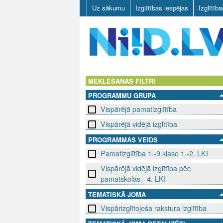
Uz sākumu
Izglītības iespējas
Izglītīb
N
I
MEKLĒŠANAS FILTRI
PROGRAMMU GRUPA
I
Vispārējā pamatizglītība
D
Vispārējā vidējā izglītība
.
PROGRAMMAS VEIDS
Pamatizglītība 1.-9.klase 1.-2. LKI
L
Vispārējā vidējā izglītība pēc
V
pamatskolas - 4. LKI
TEMATISKĀ JOMA
Vispārizglītojoša rakstura izglītība