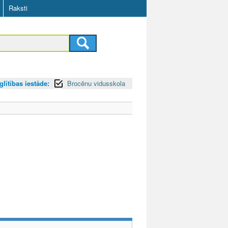
Raksti
glītības iestāde:
Brocēnu vidusskola