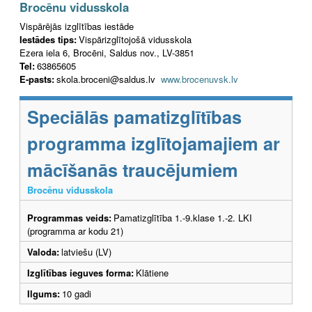
Brocēnu vidusskola
Vispārējās izglītības iestāde
Iestādes tips:
Vispārizglītojošā vidusskola
Ezera iela 6, Brocēni, Saldus nov., LV-3851
Tel:
63865605
E-pasts:
skola.broceni@saldus.lv
www.brocenuvsk.lv
Speciālās pamatizglītības
programma izglītojamajiem ar
mācīšanās traucējumiem
Brocēnu vidusskola
Programmas veids:
Pamatizglītība 1.-9.klase 1.-2. LKI
(programma ar kodu 21)
Valoda:
latviešu (LV)
Izglītības ieguves forma:
Klātiene
Ilgums:
10 gadi