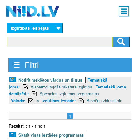
Skip
Main
to
menu
N
main
content
Izglītības iespējas
I
I
D
☰ Filtri
.
Notīrīt meklētos vārdus un filtrus
Tematiskā
L
joma:
Vispārizglītojoša rakstura izglītība
Tematiskā joma
V
detalizēti :
Speciālās izglītības programmas
Valoda:
lv
Izglītības iestāde:
Brocēnu vidusskola
1
Rezultāti : 1 - 1 no 1
Skatīt visas iestādes programmas