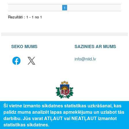
1
Rezultāti : 1 - 1 no 1
SEKO MUMS
SAZINIES AR MUMS
info@niid.lv
Šī vietne izmanto sīkdatnes statistikas uzkrāšanai, kas
palīdz mums analizēt lapas apmeklējumu un uzlabot tās
© 2025 Valsts izglītības attīstības aģentūra, publicētā satura visas tiesības
darbību. Jūs varat ATĻAUT vai NEATĻAUT izmantot
aizsargātas.
statistikas sīkdatnes.