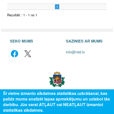
1
Rezultāti : 1 - 1 no 1
SEKO MUMS
SAZINIES AR MUMS
info@niid.lv
Šī vietne izmanto sīkdatnes statistikas uzkrāšanai, kas
palīdz mums analizēt lapas apmeklējumu un uzlabot tās
© 2025 Valsts izglītības attīstības aģentūra, publicētā satura visas tiesības
darbību. Jūs varat ATĻAUT vai NEATĻAUT izmantot
aizsargātas.
statistikas sīkdatnes.