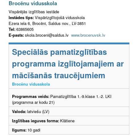
Brocēnu vidusskola
Vispārējās izglītības iestāde
Iestādes tips:
Vispārizglītojošā vidusskola
Ezera iela 6, Brocēni, Saldus nov., LV-3851
Tel:
63865605
E-pasts:
skola.broceni@saldus.lv
www.brocenuvsk.lv
Speciālās pamatizglītības
programma izglītojamajiem ar
mācīšanās traucējumiem
Brocēnu vidusskola
Programmas veids:
Pamatizglītība 1.-9.klase 1.-2. LKI
(programma ar kodu 21)
Valoda:
latviešu (LV)
Izglītības ieguves forma:
Klātiene
Ilgums:
10 gadi