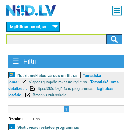
Skip
Main
to
menu
N
main
content
Izglītības iespējas
I
I
D
☰ Filtri
.
Notīrīt meklētos vārdus un filtrus
Tematiskā
L
joma:
Vispārizglītojoša rakstura izglītība
Tematiskā joma
V
detalizēti :
Speciālās izglītības programmas
Izglītības
iestāde:
Brocēnu vidusskola
1
Rezultāti : 1 - 1 no 1
Skatīt visas iestādes programmas