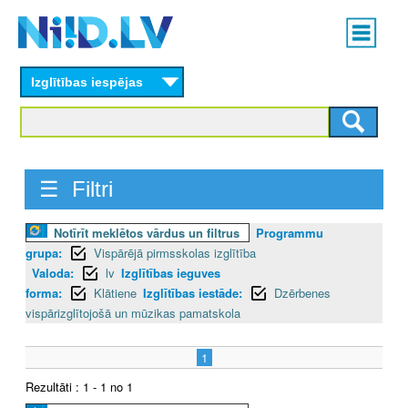
Skip
Main
to
menu
N
main
content
Izglītības iespējas
I
I
D
☰ Filtri
.
Notīrīt meklētos vārdus un filtrus
Programmu
L
grupa:
Vispārējā pirmsskolas izglītība
V
Valoda:
lv
Izglītības ieguves
forma:
Klātiene
Izglītības iestāde:
Dzērbenes
vispārizglītojošā un mūzikas pamatskola
1
Rezultāti : 1 - 1 no 1