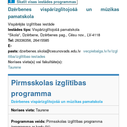
Skatīt visas iestādes programmas
Dzērbenes vispārizglītojošā un mūzikas
pamatskola
Vispārējās izglītības iestāde
Iestādes tips:
Vispārizglītojošā pamatskola
"Skola", Dzērbene, Dzērbenes pag., Cēsu nov., LV-4118
Tel:
26336356, 26415585
E-
pasts:
dzerbenes.skola@cesunovads.edu.lv
vecpiebalga.lv/lv/izgl
itiba/izglitibas-iestades
Norises vieta(s) vai fakultāte(s):
Taurene
Pirmsskolas izglītības
programma
Dzērbenes vispārizglītojošā un mūzikas pamatskola
Norises vieta:
Taurene
Programmas veids:
Pirmsskolas izglītības programma
(programma ar kodu 01)