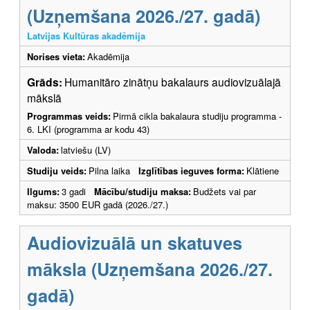
(Uzņemšana 2026./27. gadā)
Latvijas Kultūras akadēmija
Norises vieta:
Akadēmija
Grāds:
Humanitāro zinātņu bakalaurs audiovizuālajā
mākslā
Programmas veids:
Pirmā cikla bakalaura studiju programma -
6. LKI (programma ar kodu 43)
Valoda:
latviešu (LV)
Studiju veids:
Pilna laika
Izglītības ieguves forma:
Klātiene
Ilgums:
3 gadi
Mācību/studiju maksa:
Budžets vai par
maksu: 3500 EUR gadā (2026./27.)
Audiovizuālā un skatuves
māksla (Uzņemšana 2026./27.
gadā)