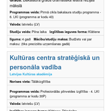
mākslā
Programmas veids:
Pirmā cikla bakalaura studiju programma -
6. LKI (programma ar kodu 43)
Valoda:
latviešu (LV)
Studiju veids:
Pilna laika
Izglītības ieguves forma:
Klātiene
Ilgums:
4 gadi
Mācību/studiju maksa:
Budžets vai par
maksu: (tiks precizēta uzņemšanas gadā)
Kultūras centra stratēģiskā un
personāla vadība
Latvijas Kultūras akadēmija
Norises vieta:
Tālākizglītība
Programmas veids:
Profesionālās pilnveides izglītība - 4. LKI
(programma ar kodu 30P)
Valoda:
latviešu (LV)
Izglītības ieguves forma:
Klātiene; Tālmācība