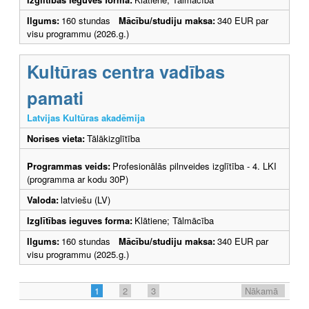
Ilgums:
160 stundas
Mācību/studiju maksa:
340 EUR par
visu programmu (2026.g.)
Kultūras centra vadības
pamati
Latvijas Kultūras akadēmija
Norises vieta:
Tālākizglītība
Programmas veids:
Profesionālās pilnveides izglītība - 4. LKI
(programma ar kodu 30P)
Valoda:
latviešu (LV)
Izglītības ieguves forma:
Klātiene; Tālmācība
Ilgums:
160 stundas
Mācību/studiju maksa:
340 EUR par
visu programmu (2025.g.)
1
2
3
Nākamā