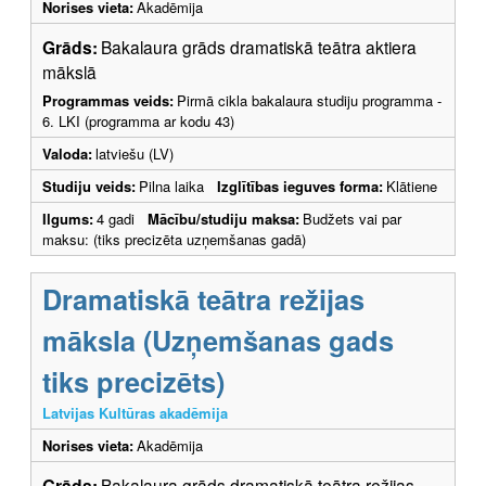
Norises vieta:
Akadēmija
Grāds:
Bakalaura grāds dramatiskā teātra aktiera
mākslā
Programmas veids:
Pirmā cikla bakalaura studiju programma -
6. LKI (programma ar kodu 43)
Valoda:
latviešu (LV)
Studiju veids:
Pilna laika
Izglītības ieguves forma:
Klātiene
Ilgums:
4 gadi
Mācību/studiju maksa:
Budžets vai par
maksu: (tiks precizēta uzņemšanas gadā)
Dramatiskā teātra režijas
māksla (Uzņemšanas gads
tiks precizēts)
Latvijas Kultūras akadēmija
Norises vieta:
Akadēmija
Grāds:
Bakalaura grāds dramatiskā teātra režijas