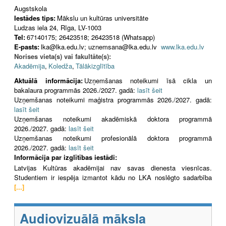
Augstskola
Iestādes tips:
Mākslu un kultūras universitāte
Ludzas iela 24, Rīga, LV-1003
Tel:
67140175; 26423518; 26423518 (Whatsapp)
E-pasts:
lka@lka.edu.lv; uznemsana@lka.edu.lv
www.lka.edu.lv
Norises vieta(s) vai fakultāte(s):
Akadēmija
,
Koledža
,
Tālākizglītība
Aktuālā informācija:
Uzņemšanas noteikumi īsā cikla un
bakalaura programmās 2026./2027. gadā:
lasīt šeit
Uzņemšanas noteikumi maģistra programmās 2026./2027. gadā:
lasīt šeit
Uzņemšanas noteikumi akadēmiskā doktora programmā
2026./2027. gadā:
lasīt šeit
Uzņemšanas noteikumi profesionālā doktora programmā
2026./2027. gadā:
lasīt šeit
Informācija par izglītības iestādi:
Latvijas Kultūras akadēmijai nav savas dienesta viesnīcas.
Studentiem ir iespēja izmantot kādu no LKA noslēgto sadarbība
[...]
Audiovizuālā māksla