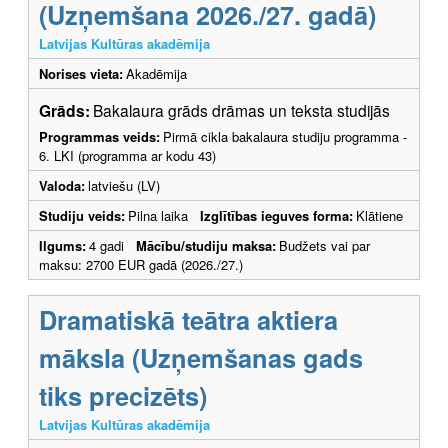
(Uzņemšana 2026./27. gadā)
Latvijas Kultūras akadēmija
Norises vieta:
Akadēmija
Grāds:
Bakalaura grāds drāmas un teksta studijās
Programmas veids:
Pirmā cikla bakalaura studiju programma -
6. LKI (programma ar kodu 43)
Valoda:
latviešu (LV)
Studiju veids:
Pilna laika
Izglītības ieguves forma:
Klātiene
Ilgums:
4 gadi
Mācību/studiju maksa:
Budžets vai par
maksu: 2700 EUR gadā (2026./27.)
Dramatiskā teātra aktiera
māksla (Uzņemšanas gads
tiks precizēts)
Latvijas Kultūras akadēmija