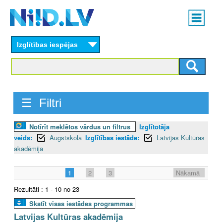
Skip
Main
to
menu
N
main
content
Izglītības iespējas
I
I
D
☰ Filtri
.
Notīrīt meklētos vārdus un filtrus
Izglītotāja
L
veids:
Augstskola
Izglītības iestāde:
Latvijas Kultūras
V
akadēmija
1
2
3
Nākamā
Rezultāti : 1 - 10 no 23
Skatīt visas iestādes programmas
Latvijas Kultūras akadēmija