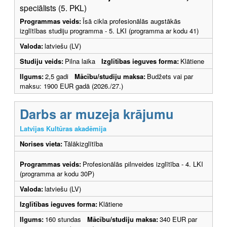
speciālists (5. PKL)
Programmas veids:
Īsā cikla profesionālās augstākās
izglītības studiju programma - 5. LKI (programma ar kodu 41)
Valoda:
latviešu (LV)
Studiju veids:
Pilna laika
Izglītības ieguves forma:
Klātiene
Ilgums:
2,5 gadi
Mācību/studiju maksa:
Budžets vai par
maksu: 1900 EUR gadā (2026./27.)
Darbs ar muzeja krājumu
Latvijas Kultūras akadēmija
Norises vieta:
Tālākizglītība
Programmas veids:
Profesionālās pilnveides izglītība - 4. LKI
(programma ar kodu 30P)
Valoda:
latviešu (LV)
Izglītības ieguves forma:
Klātiene
Ilgums:
160 stundas
Mācību/studiju maksa:
340 EUR par