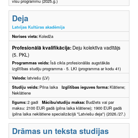
visu programmu (2025.g.)
Deja
Latvijas Kultūras akadēmija
Norises vieta:
Koledža
Profesionālā kvalifikācija:
Deju kolektīva vadītājs
(5. PKL)
Programmas veids:
Īsā cikla profesionālās augstākās
izglītības studiju programma - 5. LKI (programma ar kodu 41)
Valoda:
latviešu (LV)
Studiju veids:
Pilna laika
Izglītības ieguves forma:
Klātiene;
Neklātiene
Ilgums:
2 gadi
Mācību/studiju maksa:
Budžets vai par
maksu: 2100 EUR gadā (pilna laika klātiene); 1900 EUR gadā
(pilna laika neklātiene specializācijā "Latviešu deja") (2026./27.)
Drāmas un teksta studijas