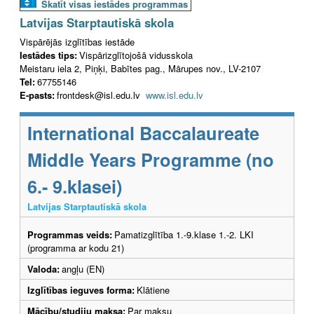
Skatīt visas iestādes programmas
Latvijas Starptautiskā skola
Vispārējās izglītības iestāde
Iestādes tips:
Vispārizglītojošā vidusskola
Meistaru iela 2, Piņķi, Babītes pag., Mārupes nov., LV-2107
Tel:
67755146
E-pasts:
frontdesk@isl.edu.lv
www.isl.edu.lv
International Baccalaureate
Middle Years Programme (no
6.- 9.klasei)
Latvijas Starptautiskā skola
Programmas veids:
Pamatizglītība 1.-9.klase 1.-2. LKI
(programma ar kodu 21)
Valoda:
angļu (EN)
Izglītības ieguves forma:
Klātiene
Mācību/studiju maksa:
Par maksu