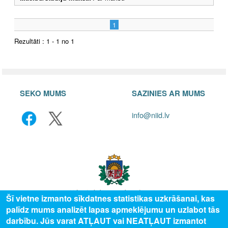
1
Rezultāti : 1 - 1 no 1
SEKO MUMS
SAZINIES AR MUMS
info@niid.lv
Šī vietne izmanto sīkdatnes statistikas uzkrāšanai, kas
palīdz mums analizēt lapas apmeklējumu un uzlabot tās
© 2025 Valsts izglītības attīstības aģentūra, publicētā satura visas tiesības
darbību. Jūs varat ATĻAUT vai NEATĻAUT izmantot