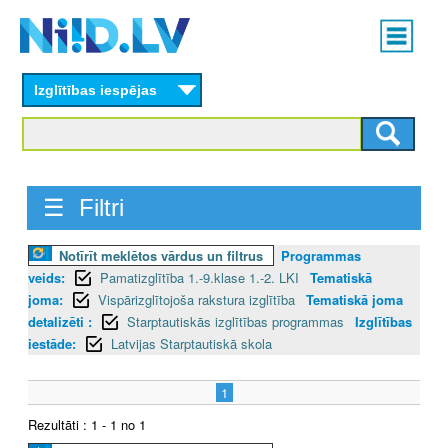
Skip
Main
to
menu
N
main
content
Izglītības iespējas
I
I
D
☰ Filtri
.
Notīrīt meklētos vārdus un filtrus
Programmas
L
veids:
Pamatizglītība 1.-9.klase 1.-2. LKI
Tematiskā
V
joma:
Vispārizglītojoša rakstura izglītība
Tematiskā joma
detalizēti :
Starptautiskās izglītības programmas
Izglītības
iestāde:
Latvijas Starptautiskā skola
1
Rezultāti : 1 - 1 no 1