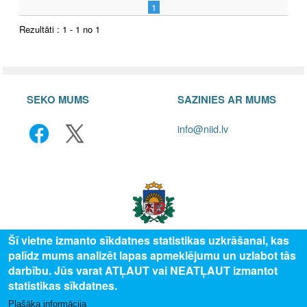
1
Rezultāti : 1 - 1 no 1
SEKO MUMS
SAZINIES AR MUMS
info@niid.lv
Šī vietne izmanto sīkdatnes statistikas uzkrāšanai, kas
palīdz mums analizēt lapas apmeklējumu un uzlabot tās
© 2025 Valsts izglītības attīstības aģentūra, publicētā satura visas tiesības
darbību. Jūs varat ATĻAUT vai NEATĻAUT izmantot
aizsargātas.
statistikas sīkdatnes.
Plašāka informācija