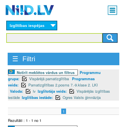
Skip
Main
to
menu
N
main
content
Izglītības iespējas
I
I
D
☰ Filtri
.
Notīrīt meklētos vārdus un filtrus
Programmu
L
grupa:
Vispārējā pamatizglītība
Programmas
V
veids:
Pamatizglītības 2.posms 7.-9.klase 2. LKI
Valoda:
lv
Izglītotāja veids:
Vispārējās izglītības
iestāde
Izglītības iestāde:
Ogres Valsts ģimnāzija
1
Rezultāti : 1 - 1 no 1