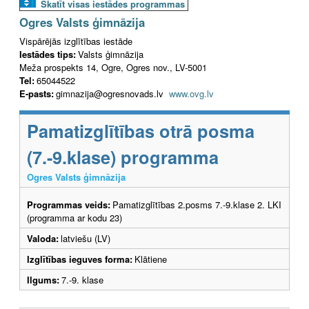
Skatīt visas iestādes programmas
Ogres Valsts ģimnāzija
Vispārējās izglītības iestāde
Iestādes tips:
Valsts ģimnāzija
Meža prospekts 14, Ogre, Ogres nov., LV-5001
Tel:
65044522
E-pasts:
gimnazija@ogresnovads.lv
www.ovg.lv
Pamatizglītības otrā posma
(7.-9.klase) programma
Ogres Valsts ģimnāzija
Programmas veids:
Pamatizglītības 2.posms 7.-9.klase 2. LKI
(programma ar kodu 23)
Valoda:
latviešu (LV)
Izglītības ieguves forma:
Klātiene
Ilgums:
7.-9. klase