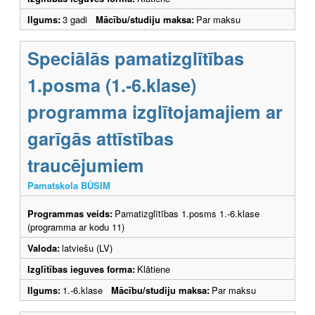
Ilgums:
3 gadi
Mācību/studiju maksa:
Par maksu
Speciālās pamatizglītības
1.posma (1.-6.klase)
programma izglītojamajiem ar
garīgās attīstības
traucējumiem
Pamatskola BŪSIM
Programmas veids:
Pamatizglītības 1.posms 1.-6.klase
(programma ar kodu 11)
Valoda:
latviešu (LV)
Izglītības ieguves forma:
Klātiene
Ilgums:
1.-6.klase
Mācību/studiju maksa:
Par maksu