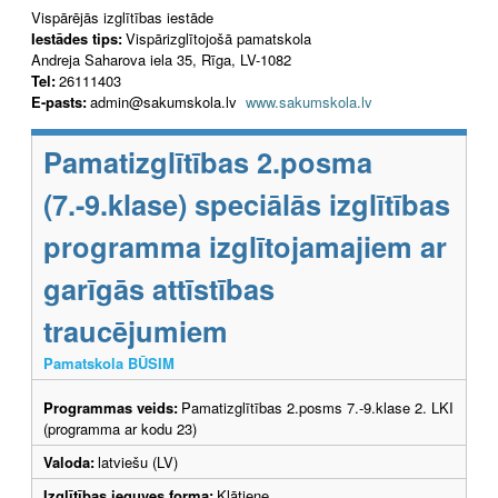
Vispārējās izglītības iestāde
Iestādes tips:
Vispārizglītojošā pamatskola
Andreja Saharova iela 35, Rīga, LV-1082
Tel:
26111403
E-pasts:
admin@sakumskola.lv
www.sakumskola.lv
Pamatizglītības 2.posma
(7.-9.klase) speciālās izglītības
programma izglītojamajiem ar
garīgās attīstības
traucējumiem
Pamatskola BŪSIM
Programmas veids:
Pamatizglītības 2.posms 7.-9.klase 2. LKI
(programma ar kodu 23)
Valoda:
latviešu (LV)
Izglītības ieguves forma:
Klātiene