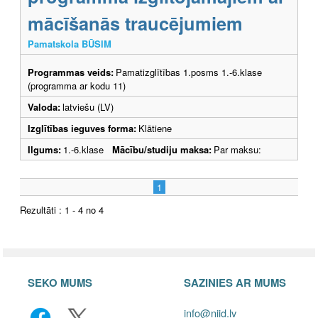
mācīšanās traucējumiem
Pamatskola BŪSIM
Programmas veids:
Pamatizglītības 1.posms 1.-6.klase
(programma ar kodu 11)
Valoda:
latviešu (LV)
Izglītības ieguves forma:
Klātiene
Ilgums:
1.-6.klase
Mācību/studiju maksa:
Par maksu:
1
Rezultāti : 1 - 4 no 4
SEKO MUMS
SAZINIES AR MUMS
info@niid.lv