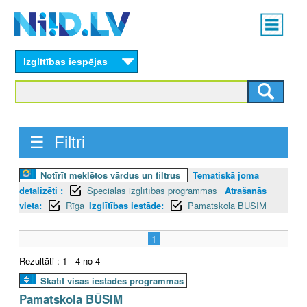
Skip
Main
to
menu
N
main
content
Izglītības iespējas
I
I
D
☰ Filtri
.
Notīrīt meklētos vārdus un filtrus
Tematiskā joma
L
detalizēti :
Speciālās izglītības programmas
Atrašanās
V
vieta:
Rīga
Izglītības iestāde:
Pamatskola BŪSIM
1
Rezultāti : 1 - 4 no 4
Skatīt visas iestādes programmas
Pamatskola BŪSIM