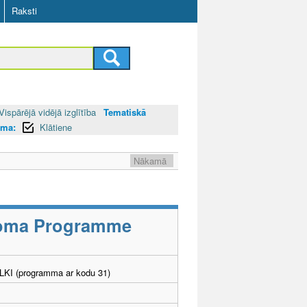
Raksti
Vispārējā vidējā izglītība
Tematiskā
rma:
Klātiene
Nākamā
ploma Programme
. LKI (programma ar kodu 31)