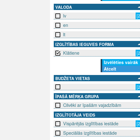
VALODA
lv
[
en
lt
IZGLĪTĪBAS IEGUVES FORMA
Klātiene
[
Izvēlēties vairāk
Atcelt
BUDŽETA VIETAS
[
ĪPAŠĀ MĒRĶA GRUPA
Cilvēki ar īpašām vajadzībām
IZGLĪTOTĀJA VEIDS
Vispārējās izglītības iestāde
[
Speciālās izglītības iestāde