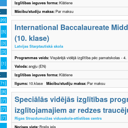
Izglītības ieguves forma:
Klātiene
Mācību/studiju maksa:
Par maksu
220]
International Baccalaureate Mi
[5]
(10. klase)
[3]
Latvijas Starptautiskā skola
[3]
Programmas veids:
Vispārējā vidējā izglītība pēc pamatskolas - 4
[1]
Valoda:
angļu (EN)
Izglītības ieguves forma:
Klātiene
[71]
Ilgums:
10.klase
Mācību/studiju maksa:
Par maksu
[8]
Speciālās vidējās izglītības pr
[7]
izglītojamajiem ar redzes trauc
[7]
[7]
Rīgas Strazdumuižas vidusskola-attīstības centrs
Norises vieta:
Braila iela