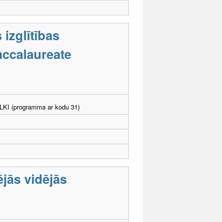
 izglītības
accalaureate
. LKI (programma ar kodu 31)
ējās vidējās