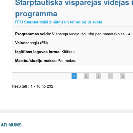
Starptautiskā vispārējās vidējās i
programma
RTU Starptautiskā zinātņu un tehnoloģiju skola
Programmas veids:
Vispārējā vidējā izglītība pēc pamatskolas - 4
Valoda:
angļu (EN)
Izglītības ieguves forma:
Klātiene
Mācību/studiju maksa:
Par maksu
1
2
3
4
5
Rezultāti : 1 - 10 no 232
S AR MUMS