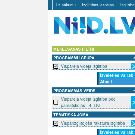
Uz sākumu
Izglītības iespējas
Izglītīb
N
I
MEKLĒŠANAS FILTRI
PROGRAMMU GRUPA
I
Vispārējā vidējā izglītība
[
D
Izvēlēties vairāk
Atcelt
.
PROGRAMMAS VEIDS
L
Vispārējā vidējā izglītība pēc
[
pamatskolas - 4. LKI
V
TEMATISKĀ JOMA
Vispārizglītojoša rakstura izglītība
[
Izvēlēties vairāk