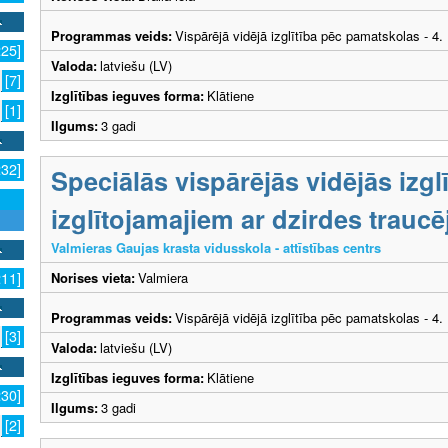
Programmas veids:
Vispārējā vidējā izglītība pēc pamatskolas - 4
225]
Valoda:
latviešu (LV)
[7]
Izglītības ieguves forma:
Klātiene
[1]
Ilgums:
3 gadi
232]
Speciālās vispārējās vidējās izg
izglītojamajiem ar dzirdes trau
Valmieras Gaujas krasta vidusskola - attīstības centrs
Norises vieta:
Valmiera
211]
Programmas veids:
Vispārējā vidējā izglītība pēc pamatskolas - 4
[3]
Valoda:
latviešu (LV)
Izglītības ieguves forma:
Klātiene
230]
Ilgums:
3 gadi
[2]