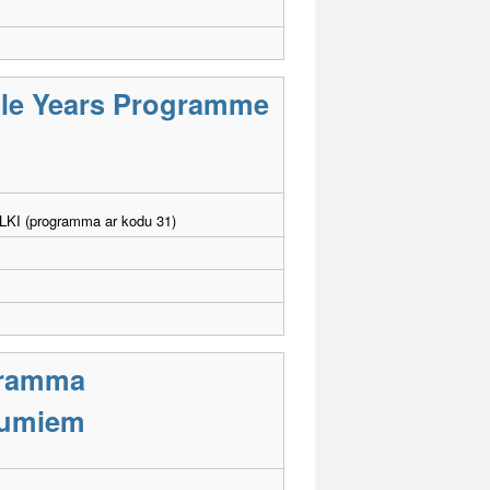
ddle Years Programme
. LKI (programma ar kodu 31)
ogramma
ējumiem