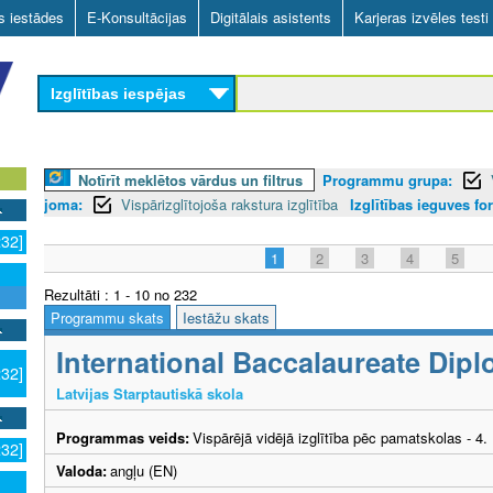
Skip
as iestādes
E-Konsultācijas
Digitālais asistents
Karjeras izvēles testi
to
main
Izglītības iespējas
content
Notīrīt meklētos vārdus un filtrus
Programmu grupa:
joma:
Vispārizglītojoša rakstura izglītība
Izglītības ieguves fo
232]
1
2
3
4
5
Rezultāti : 1 - 10 no 232
Programmu skats
Iestāžu skats
International Baccalaureate Di
232]
Latvijas Starptautiskā skola
Programmas veids:
Vispārējā vidējā izglītība pēc pamatskolas - 4
232]
Valoda:
angļu (EN)