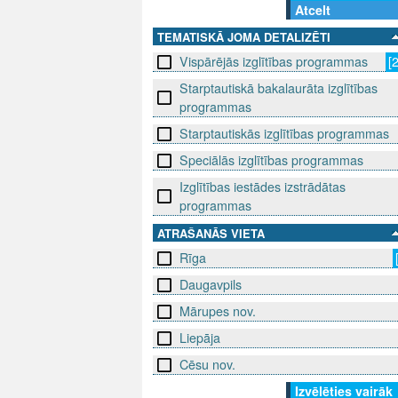
Atcelt
TEMATISKĀ JOMA DETALIZĒTI
Vispārējās izglītības programmas
[
Starptautiskā bakalaurāta izglītības
programmas
Starptautiskās izglītības programmas
Speciālās izglītības programmas
Izglītības iestādes izstrādātas
programmas
ATRAŠANĀS VIETA
Rīga
Daugavpils
Mārupes nov.
Liepāja
Cēsu nov.
Izvēlēties vairāk