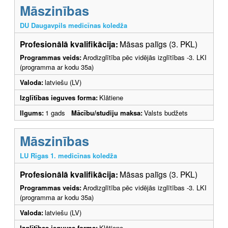
Māszinības
DU Daugavpils medicīnas koledža
Profesionālā kvalifikācija:
Māsas palīgs (3. PKL)
Programmas veids:
Arodizglītība pēc vidējās izglītības -3. LKI
(programma ar kodu 35a)
Valoda:
latviešu (LV)
Izglītības ieguves forma:
Klātiene
Ilgums:
1 gads
Mācību/studiju maksa:
Valsts budžets
Māszinības
LU Rīgas 1. medicīnas koledža
Profesionālā kvalifikācija:
Māsas palīgs (3. PKL)
Programmas veids:
Arodizglītība pēc vidējās izglītības -3. LKI
(programma ar kodu 35a)
Valoda:
latviešu (LV)
Izglītības ieguves forma:
Klātiene