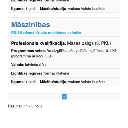
Ilgums:
1 gads
Mācību/studiju maksa:
Valsts budžets
Māszinības
RSU Sarkanā Krusta medicīnas koledža
Profesionālā kvalifikācija:
Māsas palīgs (3. PKL)
Programmas veids:
Arodizglītība pēc vidējās izglītības -3. LKI
(programma ar kodu 35a)
Valoda:
latviešu (LV)
Izglītības ieguves forma:
Klātiene
Ilgums:
1 gads
Mācību/studiju maksa:
Valsts budžets
1
Rezultāti : 1 - 3 no 3