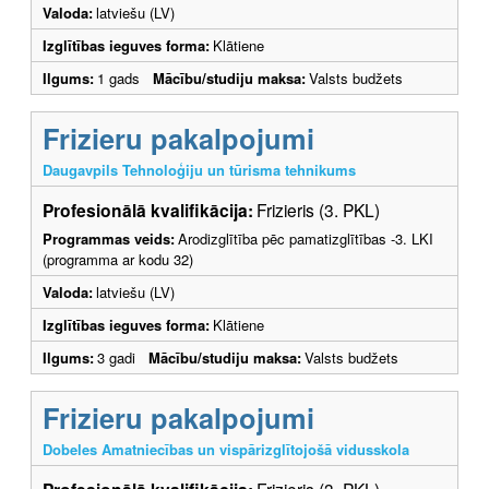
Valoda:
latviešu (LV)
Izglītības ieguves forma:
Klātiene
Ilgums:
1 gads
Mācību/studiju maksa:
Valsts budžets
Frizieru pakalpojumi
Daugavpils Tehnoloģiju un tūrisma tehnikums
Profesionālā kvalifikācija:
Frizieris (3. PKL)
Programmas veids:
Arodizglītība pēc pamatizglītības -3. LKI
(programma ar kodu 32)
Valoda:
latviešu (LV)
Izglītības ieguves forma:
Klātiene
Ilgums:
3 gadi
Mācību/studiju maksa:
Valsts budžets
Frizieru pakalpojumi
Dobeles Amatniecības un vispārizglītojošā vidusskola
Frizieris (3. PKL)