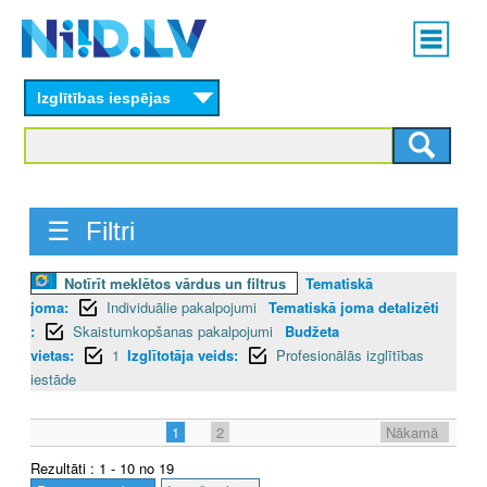
Skip
Main
to
menu
N
main
content
Izglītības iespējas
I
I
D
☰ Filtri
.
L
Notīrīt meklētos vārdus un filtrus
Tematiskā
joma:
Individuālie pakalpojumi
Tematiskā joma detalizēti
V
:
Skaistumkopšanas pakalpojumi
Budžeta
vietas:
1
Izglītotāja veids:
Profesionālās izglītības
iestāde
1
2
Nākamā
Rezultāti : 1 - 10 no 19