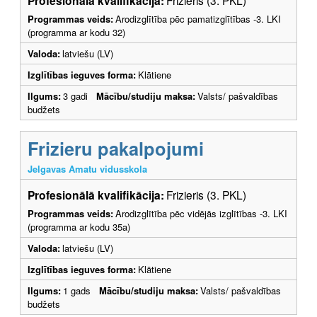
Profesionālā kvalifikācija:
Programmas veids:
Arodizglītība pēc pamatizglītības -3. LKI
(programma ar kodu 32)
Valoda:
latviešu (LV)
Izglītības ieguves forma:
Klātiene
Ilgums:
3 gadi
Mācību/studiju maksa:
Valsts/ pašvaldības
budžets
Frizieru pakalpojumi
Jelgavas Amatu vidusskola
Profesionālā kvalifikācija:
Frizieris (3. PKL)
Programmas veids:
Arodizglītība pēc vidējās izglītības -3. LKI
(programma ar kodu 35a)
Valoda:
latviešu (LV)
Izglītības ieguves forma:
Klātiene
Ilgums:
1 gads
Mācību/studiju maksa:
Valsts/ pašvaldības
budžets