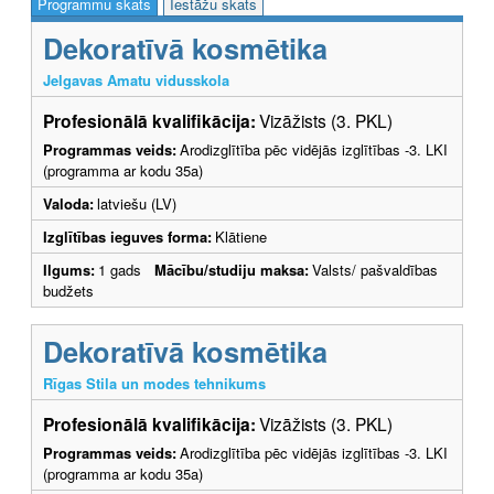
Programmu skats
Iestāžu skats
Dekoratīvā kosmētika
Jelgavas Amatu vidusskola
Profesionālā kvalifikācija:
Vizāžists (3. PKL)
Programmas veids:
Arodizglītība pēc vidējās izglītības -3. LKI
(programma ar kodu 35a)
Valoda:
latviešu (LV)
Izglītības ieguves forma:
Klātiene
Ilgums:
1 gads
Mācību/studiju maksa:
Valsts/ pašvaldības
budžets
Dekoratīvā kosmētika
Rīgas Stila un modes tehnikums
Profesionālā kvalifikācija:
Vizāžists (3. PKL)
Programmas veids:
Arodizglītība pēc vidējās izglītības -3. LKI
(programma ar kodu 35a)