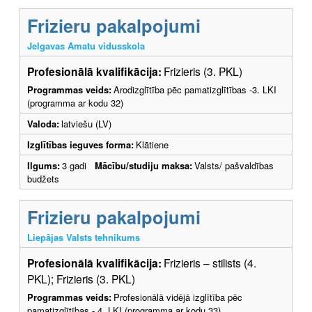
Frizieru pakalpojumi
Jelgavas Amatu vidusskola
Profesionālā kvalifikācija:
Frizieris (3. PKL)
Programmas veids:
Arodizglītība pēc pamatizglītības -3. LKI
(programma ar kodu 32)
Valoda:
latviešu (LV)
Izglītības ieguves forma:
Klātiene
Ilgums:
3 gadi
Mācību/studiju maksa:
Valsts/ pašvaldības
budžets
Frizieru pakalpojumi
Liepājas Valsts tehnikums
Profesionālā kvalifikācija:
Frizieris – stilists (4.
PKL); Frizieris (3. PKL)
Programmas veids:
Profesionālā vidējā izglītība pēc
pamatizglītības - 4. LKI (programma ar kodu 33)