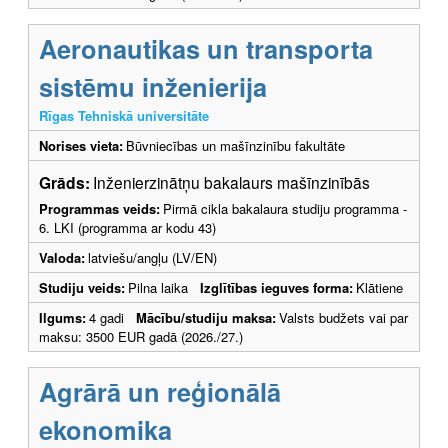
Aeronautikas un transporta
sistēmu inženierija
Rīgas Tehniskā universitāte
Norises vieta:
Būvniecības un mašīnzinību fakultāte
Grāds:
Inženierzinātņu bakalaurs mašīnzinībās
Programmas veids:
Pirmā cikla bakalaura studiju programma -
6. LKI (programma ar kodu 43)
Valoda:
latviešu/angļu (LV/EN)
Studiju veids:
Pilna laika
Izglītības ieguves forma:
Klātiene
Ilgums:
4 gadi
Mācību/studiju maksa:
Valsts budžets vai par
maksu: 3500 EUR gadā (2026./27.)
Agrārā un reģionālā
ekonomika