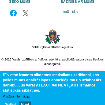
SEKO MUMS
SAZINIES AR MUMS
info@niid.lv
© 2025 Valsts izglītības attīstības aģentūra, publicētā satura visas tiesības
aizsargātas.
Šī vietne izmanto sīkdatnes statistikas uzkrāšanai, kas
palīdz mums analizēt lapas apmeklējumu un uzlabot tās
darbību. Jūs varat ATĻAUT vai NEATĻAUT izmantot
statistikas sīkdatnes.
Plašāka informācija
Neatļaut
Atļaut