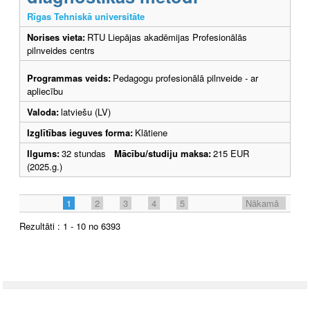
Rīgas Tehniskā universitāte
Norises vieta:
RTU Liepājas akadēmijas Profesionālās
pilnveides centrs
Programmas veids:
Pedagogu profesionālā pilnveide - ar
apliecību
Valoda:
latviešu (LV)
Izglītības ieguves forma:
Klātiene
Ilgums:
32 stundas
Mācību/studiju maksa:
215 EUR
(2025.g.)
1
2
3
4
5
Nākamā
Rezultāti : 1 - 10 no 6393