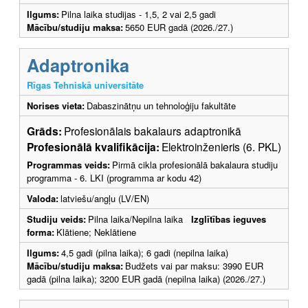
Ilgums:
Pilna laika studijas - 1,5, 2 vai 2,5 gadi
Mācību/studiju maksa:
5650 EUR gadā (2026./27.)
Adaptronika
Rīgas Tehniskā universitāte
Norises vieta:
Dabaszinātņu un tehnoloģiju fakultāte
Grāds:
Profesionālais bakalaurs adaptronikā
Profesionālā kvalifikācija:
Elektroinženieris (6. PKL)
Programmas veids:
Pirmā cikla profesionālā bakalaura studiju
programma - 6. LKI (programma ar kodu 42)
Valoda:
latviešu/angļu (LV/EN)
Studiju veids:
Pilna laika/Nepilna laika
Izglītības ieguves
forma:
Klātiene; Neklātiene
Ilgums:
4,5 gadi (pilna laika); 6 gadi (nepilna laika)
Mācību/studiju maksa:
Budžets vai par maksu: 3990 EUR
gadā (pilna laika); 3200 EUR gadā (nepilna laika) (2026./27.)