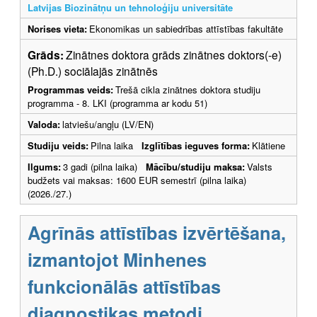
Latvijas Biozinātņu un tehnoloģiju universitāte
Norises vieta:
Ekonomikas un sabiedrības attīstības fakultāte
Grāds:
Zinātnes doktora grāds zinātnes doktors(-e)
(Ph.D.) sociālajās zinātnēs
Programmas veids:
Trešā cikla zinātnes doktora studiju
programma - 8. LKI (programma ar kodu 51)
Valoda:
latviešu/angļu (LV/EN)
Studiju veids:
Pilna laika
Izglītības ieguves forma:
Klātiene
Ilgums:
3 gadi (pilna laika)
Mācību/studiju maksa:
Valsts
budžets vai maksas: 1600 EUR semestrī (pilna laika)
(2026./27.)
Agrīnās attīstības izvērtēšana,
izmantojot Minhenes
funkcionālās attīstības
diagnostikas metodi