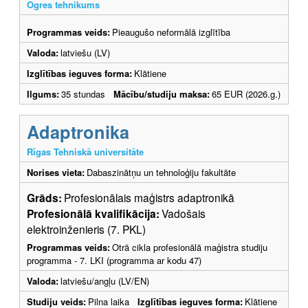
Ogres tehnikums
Programmas veids:
Pieaugušo neformālā izglītība
Valoda:
latviešu (LV)
Izglītības ieguves forma:
Klātiene
Ilgums:
35 stundas
Mācību/studiju maksa:
65 EUR (2026.g.)
Adaptronika
Rīgas Tehniskā universitāte
Norises vieta:
Dabaszinātņu un tehnoloģiju fakultāte
Grāds:
Profesionālais maģistrs adaptronikā
Profesionālā kvalifikācija:
Vadošais
elektroinženieris (7. PKL)
Programmas veids:
Otrā cikla profesionālā maģistra studiju
programma - 7. LKI (programma ar kodu 47)
Valoda:
latviešu/angļu (LV/EN)
Studiju veids:
Pilna laika
Izglītības ieguves forma:
Klātiene