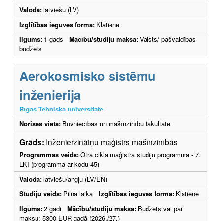
Valoda:
latviešu (LV)
Izglītības ieguves forma:
Klātiene
Ilgums:
1 gads
Mācību/studiju maksa:
Valsts/ pašvaldības
budžets
Aerokosmisko sistēmu
inženierija
Rīgas Tehniskā universitāte
Norises vieta:
Būvniecības un mašīnzinību fakultāte
Grāds:
Inženierzinātņu maģistrs mašīnzinībās
Programmas veids:
Otrā cikla maģistra studiju programma - 7.
LKI (programma ar kodu 45)
Valoda:
latviešu/angļu (LV/EN)
Studiju veids:
Pilna laika
Izglītības ieguves forma:
Klātiene
Ilgums:
2 gadi
Mācību/studiju maksa:
Budžets vai par
maksu: 5300 EUR gadā (2026./27.)