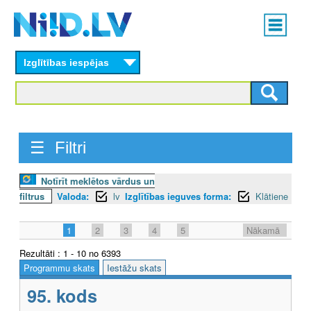
Skip
Main
to
menu
N
main
content
Izglītības iespējas
I
I
D
☰ Filtri
.
L
Notīrīt meklētos vārdus un
filtrus
Valoda:
lv
Izglītības ieguves forma:
Klātiene
V
1
2
3
4
5
Nākamā
Rezultāti : 1 - 10 no 6393
Programmu skats
Iestāžu skats
95. kods