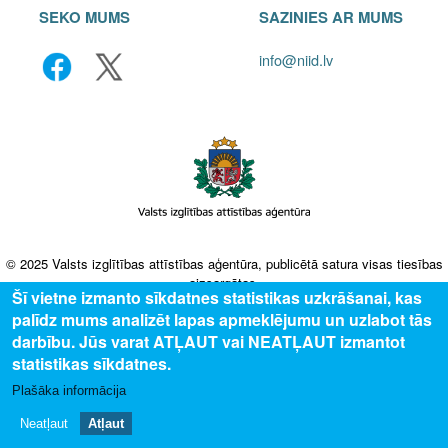
SEKO MUMS
SAZINIES AR MUMS
info@niid.lv
© 2025 Valsts izglītības attīstības aģentūra, publicētā satura visas tiesības
aizsargātas.
Šī vietne izmanto sīkdatnes statistikas uzkrāšanai, kas
palīdz mums analizēt lapas apmeklējumu un uzlabot tās
darbību. Jūs varat ATĻAUT vai NEATĻAUT izmantot
statistikas sīkdatnes.
Plašāka informācija
Neatļaut
Atļaut