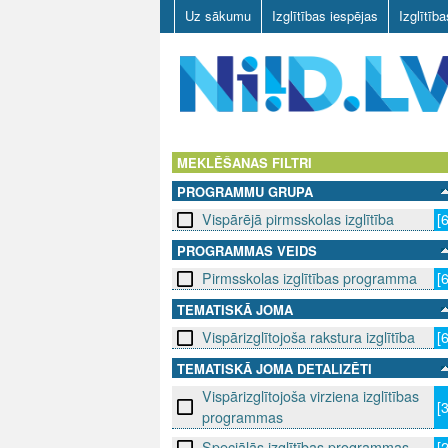
Uz sākumu
Izglītības iespējas
Izglītīb
N
I
MEKLĒŠANAS FILTRI
PROGRAMMU GRUPA
I
Vispārējā pirmsskolas izglītība
[
D
PROGRAMMAS VEIDS
Pirmsskolas izglītības programma
[
.
TEMATISKĀ JOMA
L
Vispārizglītojoša rakstura izglītība
[
V
TEMATISKĀ JOMA DETALIZĒTI
Vispārizglītojoša virziena izglītības
[
programmas
Speciālās izglītības programmas
[