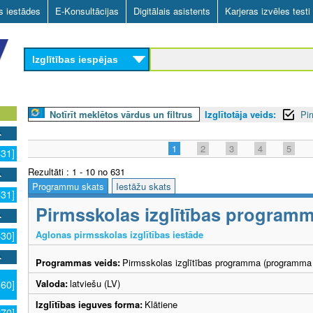
Skip
as iestādes
E-Konsultācijas
Digitālais asistents
Karjeras izvēles testi
to
main
Izglītības iespējas
content
Notīrīt meklētos vārdus un filtrus
Izglītotāja veids:
Pir
1
2
3
4
5
631]
Rezultāti : 1 - 10 no 631
Programmu skats
Iestāžu skats
631]
Pirmsskolas izglītības program
Aglonas pirmsskolas izglītības iestāde
630]
Programmas veids:
Pirmsskolas izglītības programma (programma 
Valoda:
latviešu (LV)
360]
Izglītības ieguves forma:
Klātiene
270]