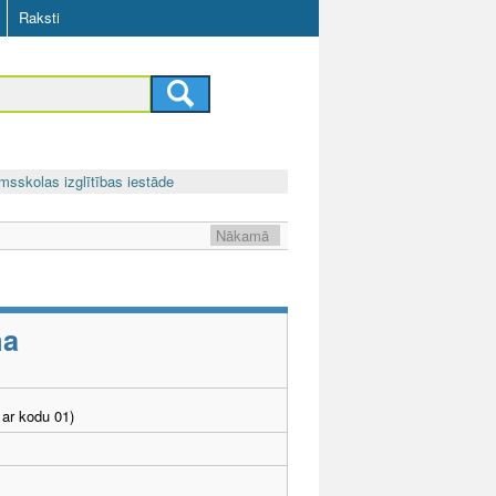
Raksti
msskolas izglītības iestāde
Nākamā
ma
ar kodu 01)