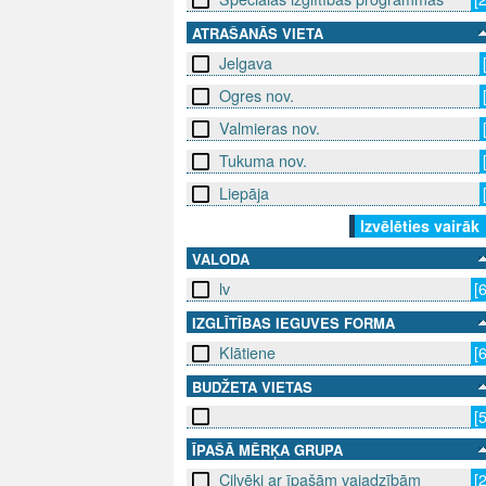
ATRAŠANĀS VIETA
Jelgava
Ogres nov.
Valmieras nov.
Tukuma nov.
Liepāja
Izvēlēties vairāk
VALODA
lv
[
IZGLĪTĪBAS IEGUVES FORMA
Klātiene
[
BUDŽETA VIETAS
[
ĪPAŠĀ MĒRĶA GRUPA
Cilvēki ar īpašām vajadzībām
[