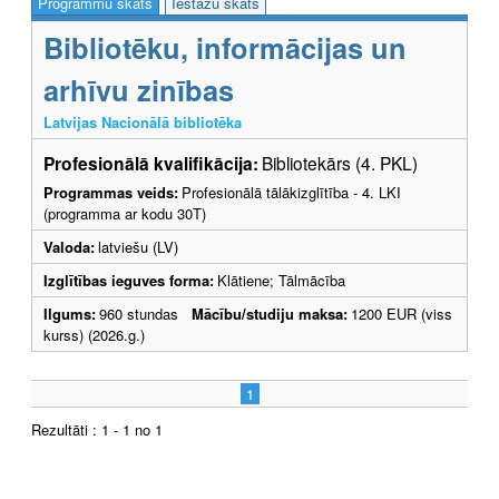
Programmu skats
Iestāžu skats
Bibliotēku, informācijas un
arhīvu zinības
Latvijas Nacionālā bibliotēka
Profesionālā kvalifikācija:
Bibliotekārs (4. PKL)
Programmas veids:
Profesionālā tālākizglītība - 4. LKI
(programma ar kodu 30T)
Valoda:
latviešu (LV)
Izglītības ieguves forma:
Klātiene; Tālmācība
Ilgums:
960 stundas
Mācību/studiju maksa:
1200 EUR (viss
kurss) (2026.g.)
1
Rezultāti : 1 - 1 no 1