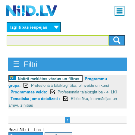
Skip
Main
to
menu
N
main
content
Izglītības iespējas
I
I
D
☰ Filtri
.
L
Notīrīt meklētos vārdus un filtrus
Programmu
grupa:
Profesionālā tālākizglītība, pilnveide un kursi
V
Programmas veids:
Profesionālā tālākizglītība - 4. LKI
Tematiskā joma detalizēti :
Bibliotēku, informācijas un
arhīvu zinības
1
Rezultāti : 1 - 1 no 1