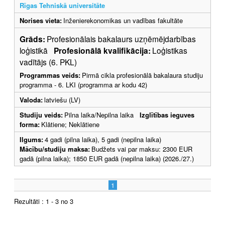
Rīgas Tehniskā universitāte
Norises vieta:
Inženierekonomikas un vadības fakultāte
Grāds:
Profesionālais bakalaurs uzņēmējdarbības
loģistikā
Profesionālā kvalifikācija:
Loģistikas
vadītājs (6. PKL)
Programmas veids:
Pirmā cikla profesionālā bakalaura studiju
programma - 6. LKI (programma ar kodu 42)
Valoda:
latviešu (LV)
Studiju veids:
Pilna laika/Nepilna laika
Izglītības ieguves
forma:
Klātiene; Neklātiene
Ilgums:
4 gadi (pilna laika), 5 gadi (nepilna laika)
Mācību/studiju maksa:
Budžets vai par maksu: 2300 EUR
gadā (pilna laika); 1850 EUR gadā (nepilna laika) (2026./27.)
1
Rezultāti : 1 - 3 no 3