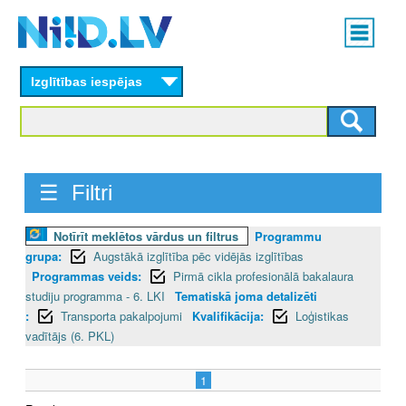
Skip
Main
to
menu
N
main
content
Izglītības iespējas
I
I
D
☰ Filtri
.
L
Notīrīt meklētos vārdus un filtrus
Programmu
grupa:
Augstākā izglītība pēc vidējās izglītības
V
Programmas veids:
Pirmā cikla profesionālā bakalaura
studiju programma - 6. LKI
Tematiskā joma detalizēti
:
Transporta pakalpojumi
Kvalifikācija:
Loģistikas
vadītājs (6. PKL)
1