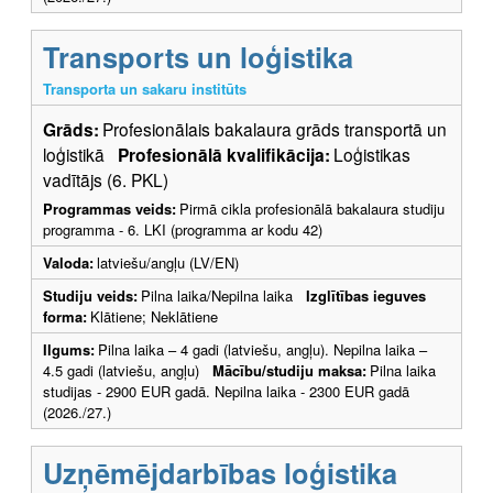
Transports un loģistika
Transporta un sakaru institūts
Grāds:
Profesionālais bakalaura grāds transportā un
loģistikā
Profesionālā kvalifikācija:
Loģistikas
vadītājs (6. PKL)
Programmas veids:
Pirmā cikla profesionālā bakalaura studiju
programma - 6. LKI (programma ar kodu 42)
Valoda:
latviešu/angļu (LV/EN)
Studiju veids:
Pilna laika/Nepilna laika
Izglītības ieguves
forma:
Klātiene; Neklātiene
Ilgums:
Pilna laika – 4 gadi (latviešu, angļu). Nepilna laika –
4.5 gadi (latviešu, angļu)
Mācību/studiju maksa:
Pilna laika
studijas - 2900 EUR gadā. Nepilna laika - 2300 EUR gadā
(2026./27.)
Uzņēmējdarbības loģistika