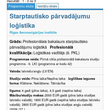
Rezultāti : 1 - 3 no 3
Programmu skats
Iestāžu skats
Starptautisko pārvadājumu
loģistika
Rīgas Aeronavigācijas institūts
Grāds:
Profesionālais bakalaurs starptautisko
pārvadājumu loģistikā
Profesionālā
kvalifikācija:
Loģistikas vadītājs (6. PKL)
Programmas veids:
Pirmā cikla profesionālā bakalaura studiju
programma - 6. LKI (programma ar kodu 42)
Valoda:
latviešu/angļu (LV/EN)
Studiju veids:
Pilna laika/Nepilna laika
Izglītības ieguves
forma:
Klātiene; Neklātiene; Tālmācība
Ilgums:
4 gadi (pilna laika), 4,5 gadi (nepilna laika)
Mācību/studiju maksa:
2000 EUR gadā (pilna laika studijas
latviešu valodā); 1800 EUR gadā (nepilna laika studijas latviešu
valodā); 2800 EUR gadā (pilna laika studijas angļu valodā)
(2026./27.)