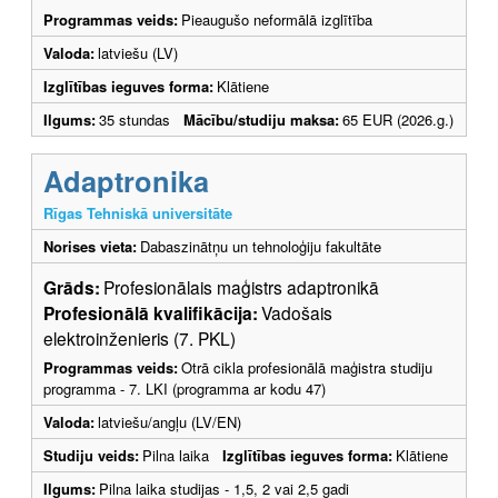
Programmas veids:
Pieaugušo neformālā izglītība
Valoda:
latviešu (LV)
Izglītības ieguves forma:
Klātiene
Ilgums:
35 stundas
Mācību/studiju maksa:
65 EUR (2026.g.)
Adaptronika
Rīgas Tehniskā universitāte
Norises vieta:
Dabaszinātņu un tehnoloģiju fakultāte
Grāds:
Profesionālais maģistrs adaptronikā
Profesionālā kvalifikācija:
Vadošais
elektroinženieris (7. PKL)
Programmas veids:
Otrā cikla profesionālā maģistra studiju
programma - 7. LKI (programma ar kodu 47)
Valoda:
latviešu/angļu (LV/EN)
Studiju veids:
Pilna laika
Izglītības ieguves forma:
Klātiene
Ilgums:
Pilna laika studijas - 1,5, 2 vai 2,5 gadi