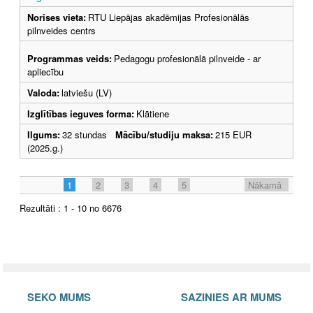
Norises vieta:
RTU Liepājas akadēmijas Profesionālās
pilnveides centrs
Programmas veids:
Pedagogu profesionālā pilnveide - ar
apliecību
Valoda:
latviešu (LV)
Izglītības ieguves forma:
Klātiene
Ilgums:
32 stundas
Mācību/studiju maksa:
215 EUR
(2025.g.)
1
2
3
4
5
Nākamā
Rezultāti : 1 - 10 no 6676
SEKO MUMS
SAZINIES AR MUMS