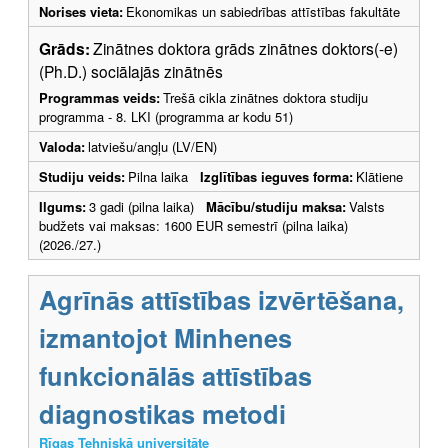
Norises vieta:
Ekonomikas un sabiedrības attīstības fakultāte
Grāds:
Zinātnes doktora grāds zinātnes doktors(-e)
(Ph.D.) sociālajās zinātnēs
Programmas veids:
Trešā cikla zinātnes doktora studiju
programma - 8. LKI (programma ar kodu 51)
Valoda:
latviešu/angļu (LV/EN)
Studiju veids:
Pilna laika
Izglītības ieguves forma:
Klātiene
Ilgums:
3 gadi (pilna laika)
Mācību/studiju maksa:
Valsts
budžets vai maksas: 1600 EUR semestrī (pilna laika)
(2026./27.)
Agrīnās attīstības izvērtēšana,
izmantojot Minhenes
funkcionālās attīstības
diagnostikas metodi
Rīgas Tehniskā universitāte