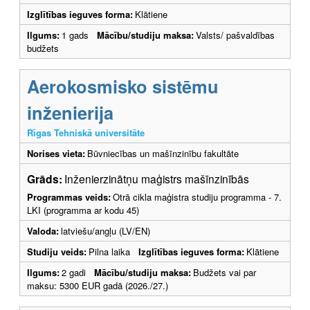
Izglītības ieguves forma:
Klātiene
Ilgums:
1 gads
Mācību/studiju maksa:
Valsts/ pašvaldības
budžets
Aerokosmisko sistēmu
inženierija
Rīgas Tehniskā universitāte
Norises vieta:
Būvniecības un mašīnzinību fakultāte
Grāds:
Inženierzinātņu maģistrs mašīnzinībās
Programmas veids:
Otrā cikla maģistra studiju programma - 7.
LKI (programma ar kodu 45)
Valoda:
latviešu/angļu (LV/EN)
Studiju veids:
Pilna laika
Izglītības ieguves forma:
Klātiene
Ilgums:
2 gadi
Mācību/studiju maksa:
Budžets vai par
maksu: 5300 EUR gadā (2026./27.)