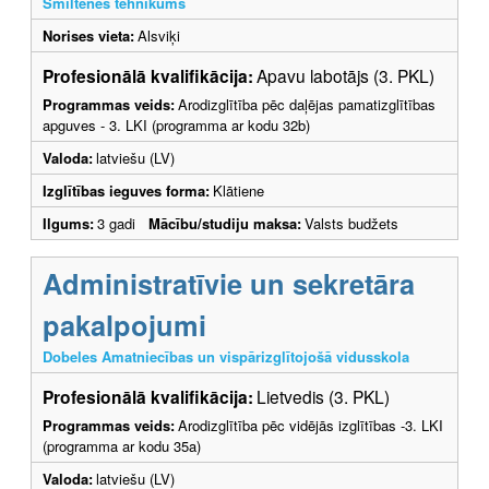
Smiltenes tehnikums
Norises vieta:
Alsviķi
Profesionālā kvalifikācija:
Apavu labotājs (3. PKL)
Programmas veids:
Arodizglītība pēc daļējas pamatizglītības
apguves - 3. LKI (programma ar kodu 32b)
Valoda:
latviešu (LV)
Izglītības ieguves forma:
Klātiene
Ilgums:
3 gadi
Mācību/studiju maksa:
Valsts budžets
Administratīvie un sekretāra
pakalpojumi
Dobeles Amatniecības un vispārizglītojošā vidusskola
Profesionālā kvalifikācija:
Lietvedis (3. PKL)
Programmas veids:
Arodizglītība pēc vidējās izglītības -3. LKI
(programma ar kodu 35a)
Valoda:
latviešu (LV)