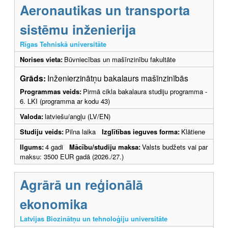
Aeronautikas un transporta
sistēmu inženierija
Rīgas Tehniskā universitāte
Norises vieta:
Būvniecības un mašīnzinību fakultāte
Grāds:
Inženierzinātņu bakalaurs mašīnzinībās
Programmas veids:
Pirmā cikla bakalaura studiju programma -
6. LKI (programma ar kodu 43)
Valoda:
latviešu/angļu (LV/EN)
Studiju veids:
Pilna laika
Izglītības ieguves forma:
Klātiene
Ilgums:
4 gadi
Mācību/studiju maksa:
Valsts budžets vai par
maksu: 3500 EUR gadā (2026./27.)
Agrārā un reģionālā
ekonomika
Latvijas Biozinātņu un tehnoloģiju universitāte