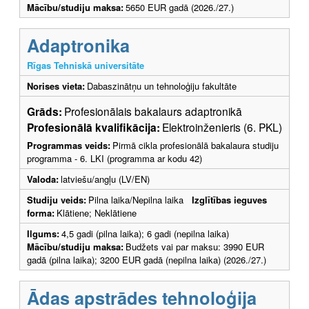
Mācību/studiju maksa:
5650 EUR gadā (2026./27.)
Adaptronika
Rīgas Tehniskā universitāte
Norises vieta:
Dabaszinātņu un tehnoloģiju fakultāte
Grāds:
Profesionālais bakalaurs adaptronikā
Profesionālā kvalifikācija:
Elektroinženieris (6. PKL)
Programmas veids:
Pirmā cikla profesionālā bakalaura studiju
programma - 6. LKI (programma ar kodu 42)
Valoda:
latviešu/angļu (LV/EN)
Studiju veids:
Pilna laika/Nepilna laika
Izglītības ieguves
forma:
Klātiene; Neklātiene
Ilgums:
4,5 gadi (pilna laika); 6 gadi (nepilna laika)
Mācību/studiju maksa:
Budžets vai par maksu: 3990 EUR
gadā (pilna laika); 3200 EUR gadā (nepilna laika) (2026./27.)
Ādas apstrādes tehnoloģija