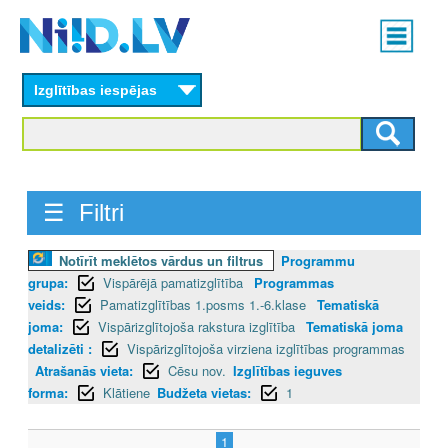
Skip
Main
to
menu
N
main
content
Izglītības iespējas
I
I
D
☰ Filtri
.
L
Notīrīt meklētos vārdus un filtrus
Programmu
grupa:
Vispārējā pamatizglītība
Programmas
V
veids:
Pamatizglītības 1.posms 1.-6.klase
Tematiskā
joma:
Vispārizglītojoša rakstura izglītība
Tematiskā joma
detalizēti :
Vispārizglītojoša virziena izglītības programmas
Atrašanās vieta:
Cēsu nov.
Izglītības ieguves
forma:
Klātiene
Budžeta vietas:
1
1