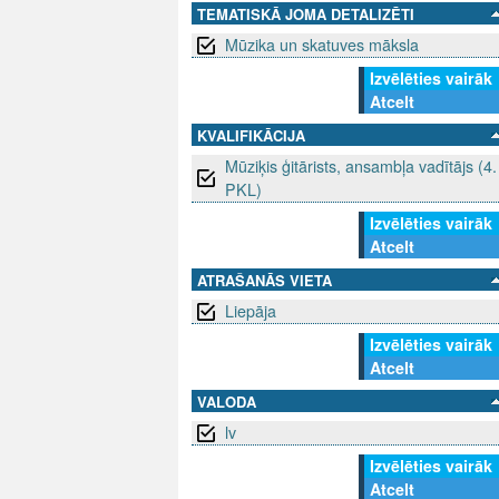
TEMATISKĀ JOMA DETALIZĒTI
Mūzika un skatuves māksla
Izvēlēties vairāk
Atcelt
KVALIFIKĀCIJA
Mūziķis ģitārists, ansambļa vadītājs (4.
PKL)
Izvēlēties vairāk
Atcelt
ATRAŠANĀS VIETA
Liepāja
Izvēlēties vairāk
Atcelt
VALODA
lv
Izvēlēties vairāk
Atcelt