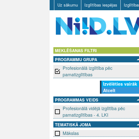
Uz sākumu
Izglītības iespējas
Izglītīb
N
I
MEKLĒŠANAS FILTRI
PROGRAMMU GRUPA
I
Profesionālā izglītība pēc
D
pamatizglītības
Izvēlēties vairāk
.
Atcelt
L
PROGRAMMAS VEIDS
Profesionālā vidējā izglītība pēc
V
pamatizglītības - 4. LKI
TEMATISKĀ JOMA
Mākslas