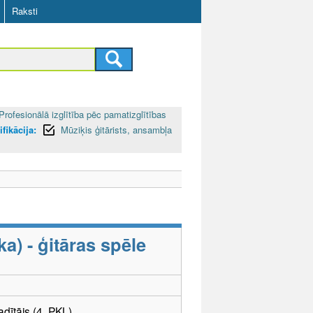
Raksti
Profesionālā izglītība pēc pamatizglītības
ifikācija:
Mūziķis ģitārists, ansambļa
) - ģitāras spēle
adītājs (4. PKL)