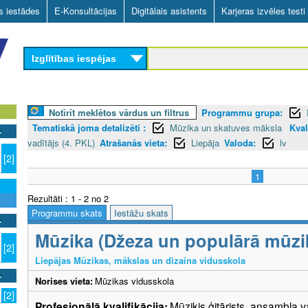
Skip
as iestādes
E-Konsultācijas
Digitālais asistents
Karjeras izvēles testi
to
main
Izglītības iespējas
content
Notīrīt meklētos vārdus un filtrus
Programmu grupa:
Tematiskā joma detalizēti :
Mūzika un skatuves māksla
Kval
vadītājs (4. PKL)
Atrašanās vieta:
Liepāja
Valoda:
lv
[2]
1
Rezultāti : 1 - 2 no 2
Programmu skats
Iestāžu skats
Mūzika (Džeza un populārā mūzika
[2]
Liepājas Mūzikas, mākslas un dizaina vidusskola
Norises vieta:
Mūzikas vidusskola
[2]
Profesionālā kvalifikācija:
Mūziķis ģitārists, ansambļa v