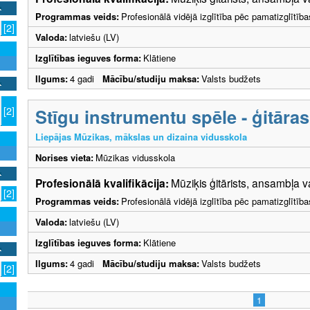
Programmas veids:
Profesionālā vidējā izglītība pēc pamatizglītīb
[2]
Valoda:
latviešu (LV)
Izglītības ieguves forma:
Klātiene
Ilgums:
4 gadi
Mācību/studiju maksa:
Valsts budžets
Stīgu instrumentu spēle - ģitāras
[2]
Liepājas Mūzikas, mākslas un dizaina vidusskola
Norises vieta:
Mūzikas vidusskola
Profesionālā kvalifikācija:
Mūziķis ģitārists, ansambļa v
[2]
Programmas veids:
Profesionālā vidējā izglītība pēc pamatizglītīb
Valoda:
latviešu (LV)
Izglītības ieguves forma:
Klātiene
Ilgums:
4 gadi
Mācību/studiju maksa:
Valsts budžets
[2]
1