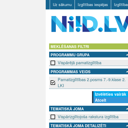
Uz sākumu
Izglītības iespējas
Izglītīb
N
I
MEKLĒŠANAS FILTRI
PROGRAMMU GRUPA
I
Vispārējā pamatizglītība
D
PROGRAMMAS VEIDS
Pamatizglītības 2.posms 7.-9.klase 2.
.
LKI
L
Izvēlēties vairāk
Atcelt
V
TEMATISKĀ JOMA
Vispārizglītojoša rakstura izglītība
TEMATISKĀ JOMA DETALIZĒTI