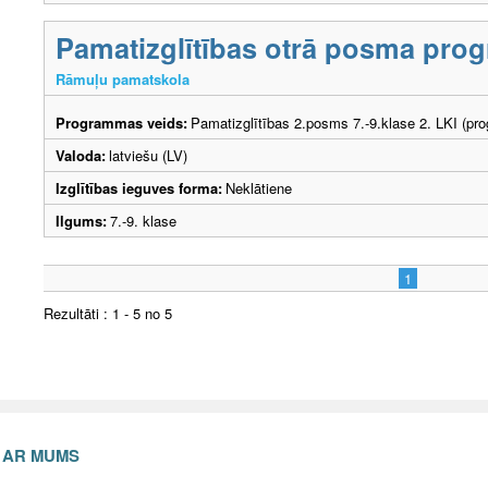
Pamatizglītības otrā posma prog
Rāmuļu pamatskola
Programmas veids:
Pamatizglītības 2.posms 7.-9.klase 2. LKI (pr
Valoda:
latviešu (LV)
Izglītības ieguves forma:
Neklātiene
Ilgums:
7.-9. klase
1
Rezultāti : 1 - 5 no 5
S AR MUMS