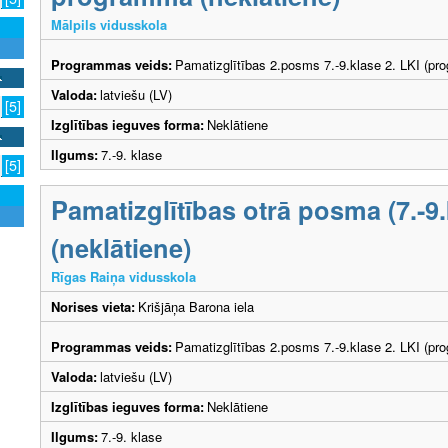
Mālpils vidusskola
Programmas veids:
Pamatizglītības 2.posms 7.-9.klase 2. LKI (pr
Valoda:
latviešu (LV)
[5]
Izglītības ieguves forma:
Neklātiene
Ilgums:
7.-9. klase
[5]
Pamatizglītības otrā posma (7.-
(neklātiene)
Rīgas Raiņa vidusskola
Norises vieta:
Krišjāņa Barona iela
Programmas veids:
Pamatizglītības 2.posms 7.-9.klase 2. LKI (pr
Valoda:
latviešu (LV)
Izglītības ieguves forma:
Neklātiene
Ilgums:
7.-9. klase