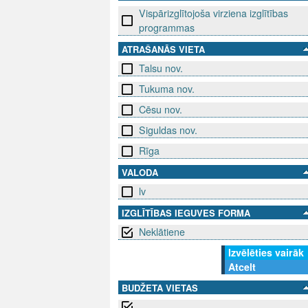
Vispārizglītojoša virziena izglītības
programmas
ATRAŠANĀS VIETA
Talsu nov.
Tukuma nov.
Cēsu nov.
Siguldas nov.
Rīga
VALODA
lv
IZGLĪTĪBAS IEGUVES FORMA
Neklātiene
Izvēlēties vairāk
Atcelt
BUDŽETA VIETAS