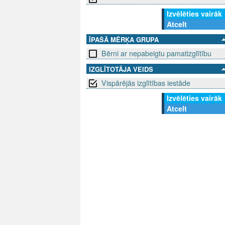
Izvēlēties vairāk
Atcelt
ĪPAŠĀ MĒRĶA GRUPA
Bērni ar nepabeigtu pamatizglītību
IZGLĪTOTĀJA VEIDS
Vispārējās izglītības iestāde
Izvēlēties vairāk
Atcelt