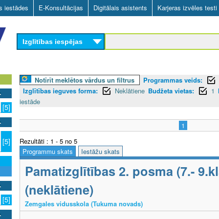
Skip
as iestādes
E-Konsultācijas
Digitālais asistents
Karjeras izvēles testi
to
main
Izglītības iespējas
content
Notīrīt meklētos vārdus un filtrus
Programmas veids:
Izglītības ieguves forma:
Neklātiene
Budžeta vietas:
1
iestāde
[5]
1
Rezultāti : 1 - 5 no 5
[5]
Programmu skats
Iestāžu skats
Pamatizglītības 2. posma (7.- 9.
(neklātiene)
[5]
Zemgales vidusskola (Tukuma novads)