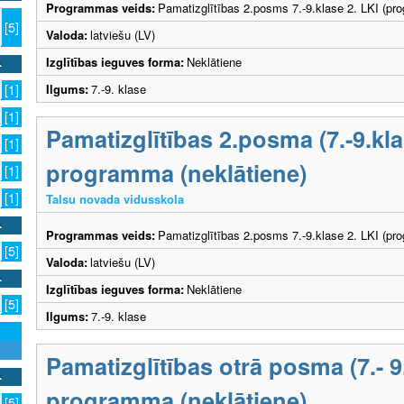
Programmas veids:
Pamatizglītības 2.posms 7.-9.klase 2. LKI (pr
[5]
Valoda:
latviešu (LV)
Izglītības ieguves forma:
Neklātiene
Ilgums:
7.-9. klase
[1]
[1]
Pamatizglītības 2.posma (7.-9.klas
[1]
programma (neklātiene)
[1]
[1]
Talsu novada vidusskola
Programmas veids:
Pamatizglītības 2.posms 7.-9.klase 2. LKI (pr
[5]
Valoda:
latviešu (LV)
Izglītības ieguves forma:
Neklātiene
[5]
Ilgums:
7.-9. klase
Pamatizglītības otrā posma (7.- 9
programma (neklātiene)
[5]