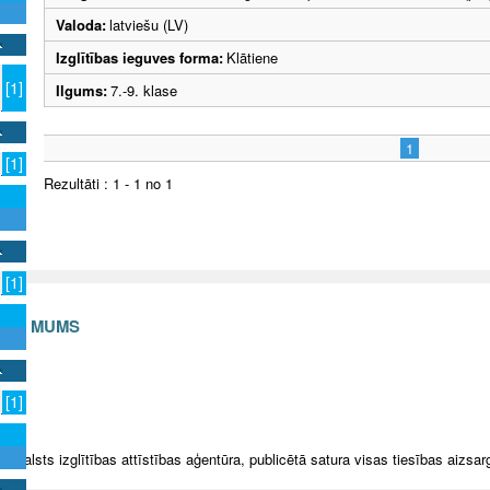
Valoda:
latviešu (LV)
Izglītības ieguves forma:
Klātiene
[1]
Ilgums:
7.-9. klase
1
[1]
Rezultāti : 1 - 1 no 1
[1]
S AR MUMS
v
[1]
5 Valsts izglītības attīstības aģentūra, publicētā satura visas tiesības aizsar