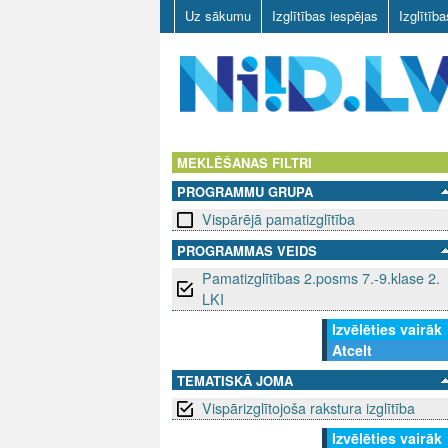
Uz sākumu
Izglītības iespējas
Izglītīb
N
I
MEKLĒŠANAS FILTRI
PROGRAMMU GRUPA
I
Vispārējā pamatizglītība
D
PROGRAMMAS VEIDS
Pamatizglītības 2.posms 7.-9.klase 2.
.
LKI
L
Izvēlēties vairāk
Atcelt
V
TEMATISKĀ JOMA
Vispārizglītojoša rakstura izglītība
Izvēlēties vairāk