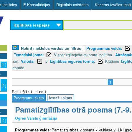
Skip
as iestādes
E-Konsultācijas
Digitālais asistents
Karjeras izvēles testi
to
main
Izglītības iespējas
content
Notīrīt meklētos vārdus un filtrus
Programmas veids:
Tematiskā joma:
Vispārizglītojoša rakstura izglītība
Atrašanās
nov.
Valoda:
lv
Izglītības ieguves forma:
Klātiene
Izglīt
[1]
iestāde
1
[1]
Rezultāti : 1 - 1 no 1
Programmu skats
Iestāžu skats
Pamatizglītības otrā posma (7.-
Ogres Valsts ģimnāzija
[1]
Programmas veids:
Pamatizglītības 2.posms 7.-9.klase 2. LKI (pr