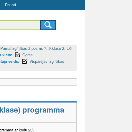
Raksti
Pamatizglītības 2.posms 7.-9.klase 2. LKI
 vieta:
Ogres
otāja veids:
Vispārējās izglītības
9.klase) programma
ogramma ar kodu 23)