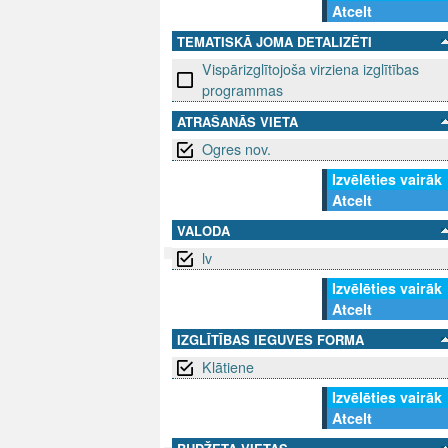
Atcelt
TEMATISKĀ JOMA DETALIZĒTI
Vispārizglītojoša virziena izglītības
programmas
ATRAŠANĀS VIETA
Ogres nov.
Izvēlēties vairāk
Atcelt
VALODA
lv
Izvēlēties vairāk
SEKO MUMS
SAZINIE
Atcelt
info@niid.l
IZGLĪTĪBAS IEGUVES FORMA
Klātiene
Izvēlēties vairāk
Atcelt
© 202