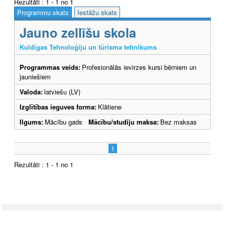
Rezultāti : 1 - 1 no 1
Programmu skats
Iestāžu skats
Jauno zellīšu skola
Kuldīgas Tehnoloģiju un tūrisma tehnikums
Programmas veids:
Profesionālās ievirzes kursi bērniem un
jauniešiem
Valoda:
latviešu (LV)
Izglītības ieguves forma:
Klātiene
Ilgums:
Mācību gads
Mācību/studiju maksa:
Bez maksas
1
Rezultāti : 1 - 1 no 1