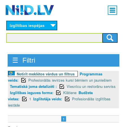
Skip
Main
to
menu
N
main
content
Izglītības iespējas
I
I
D
☰ Filtri
.
L
Notīrīt meklētos vārdus un filtrus
Programmas
veids:
Profesionālās ievirzes kursi bērniem un jauniešiem
V
Tematiskā joma detalizēti :
Viesnīcu un restorānu serviss
Izglītības ieguves forma:
Klātiene
Budžeta
vietas:
1
Izglītotāja veids:
Profesionālās izglītības
iestāde
1