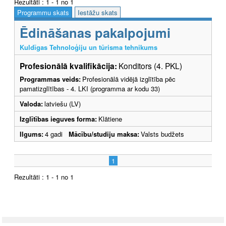
Rezultāti : 1 - 1 no 1
Programmu skats
Iestāžu skats
Ēdināšanas pakalpojumi
Kuldīgas Tehnoloģiju un tūrisma tehnikums
Profesionālā kvalifikācija:
Konditors (4. PKL)
Programmas veids:
Profesionālā vidējā izglītība pēc
pamatizglītības - 4. LKI (programma ar kodu 33)
Valoda:
latviešu (LV)
Izglītības ieguves forma:
Klātiene
Ilgums:
4 gadi
Mācību/studiju maksa:
Valsts budžets
1
Rezultāti : 1 - 1 no 1