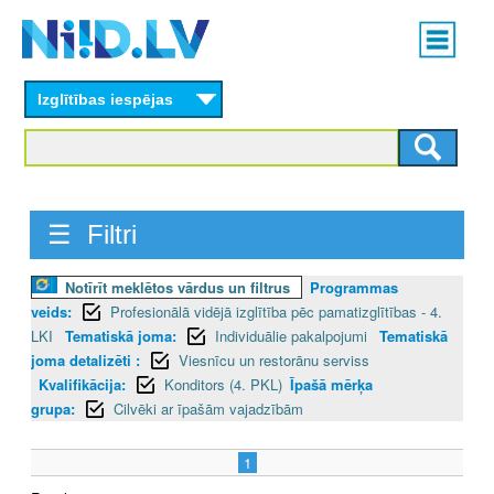
Skip
Main
to
menu
N
main
content
Izglītības iespējas
I
I
D
☰ Filtri
.
L
Notīrīt meklētos vārdus un filtrus
Programmas
veids:
Profesionālā vidējā izglītība pēc pamatizglītības - 4.
V
LKI
Tematiskā joma:
Individuālie pakalpojumi
Tematiskā
joma detalizēti :
Viesnīcu un restorānu serviss
Kvalifikācija:
Konditors (4. PKL)
Īpašā mērķa
grupa:
Cilvēki ar īpašām vajadzībām
1