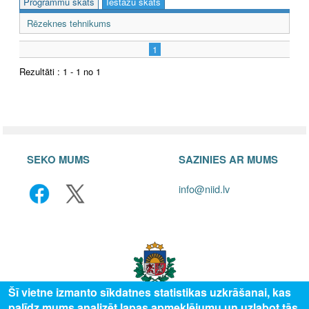
Programmu skats
Iestāžu skats
Rēzeknes tehnikums
1
Rezultāti : 1 - 1 no 1
SEKO MUMS
SAZINIES AR MUMS
info@niid.lv
Šī vietne izmanto sīkdatnes statistikas uzkrāšanai, kas
palīdz mums analizēt lapas apmeklējumu un uzlabot tās