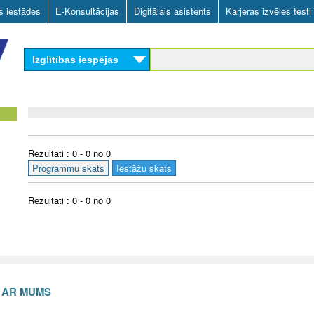
Skip
as iestādes
E-Konsultācijas
Digitālais asistents
Karjeras izvēles testi
to
main
Izglītības iespējas
content
Rezultāti : 0 - 0 no 0
Programmu skats
Iestāžu skats
Rezultāti : 0 - 0 no 0
S AR MUMS