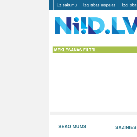
Uz sākumu
Izglītības iespējas
Izglītīb
N
I
MEKLĒŠANAS FILTRI
I
D
.
L
V
SEKO MUMS
SAZINIE