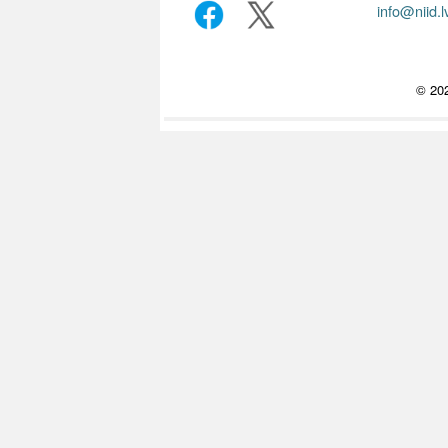
info@niid.l
© 202