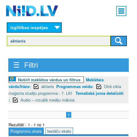
Skip
Main
to
menu
N
main
content
Izglītības iespējas
I
I
D
☰ Filtri
.
L
Notīrīt meklētos vārdus un filtrus
Meklētais
vārds/frāze:
aktieris
Programmas veids:
Otrā cikla
V
maģistra studiju programma - 7. LKI
Tematiskā joma detalizēti
:
Audio – vizuālā mediju māksla
1
Rezultāti : 1 - 1 no 1
Programmu skats
Iestāžu skats