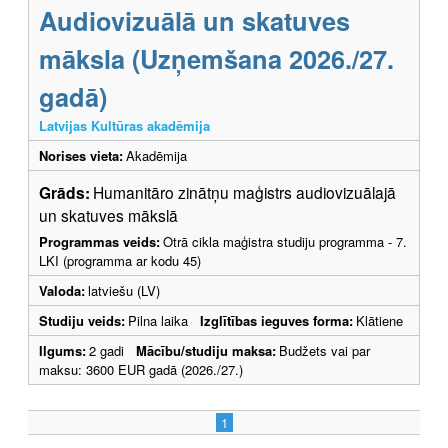
Audiovizuālā un skatuves
māksla (Uzņemšana 2026./27.
gadā)
Latvijas Kultūras akadēmija
Norises vieta:
Akadēmija
Grāds:
Humanitāro zinātņu maģistrs audiovizuālajā
un skatuves mākslā
Programmas veids:
Otrā cikla maģistra studiju programma - 7.
LKI (programma ar kodu 45)
Valoda:
latviešu (LV)
Studiju veids:
Pilna laika
Izglītības ieguves forma:
Klātiene
Ilgums:
2 gadi
Mācību/studiju maksa:
Budžets vai par
maksu: 3600 EUR gadā (2026./27.)
1