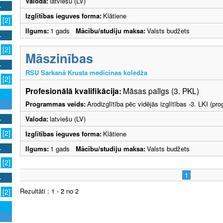
Valoda:
latviešu (LV)
Izglītības ieguves forma:
Klātiene
[2]
Ilgums:
1 gads
Mācību/studiju maksa:
Valsts budžets
[2]
Māszinības
RSU Sarkanā Krusta medicīnas koledža
[2]
Profesionālā kvalifikācija:
Māsas palīgs (3. PKL)
Programmas veids:
Arodizglītība pēc vidējās izglītības -3. LKI (p
Valoda:
latviešu (LV)
[2]
Izglītības ieguves forma:
Klātiene
Ilgums:
1 gads
Mācību/studiju maksa:
Valsts budžets
[2]
1
Rezultāti : 1 - 2 no 2
[2]