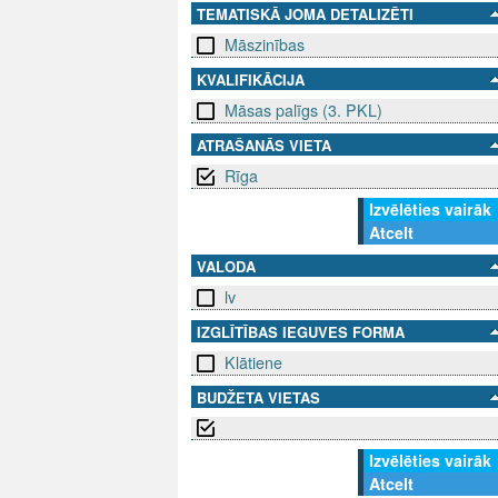
TEMATISKĀ JOMA DETALIZĒTI
Māszinības
KVALIFIKĀCIJA
Māsas palīgs (3. PKL)
ATRAŠANĀS VIETA
Rīga
Izvēlēties vairāk
Atcelt
VALODA
lv
IZGLĪTĪBAS IEGUVES FORMA
Klātiene
BUDŽETA VIETAS
Izvēlēties vairāk
Atcelt