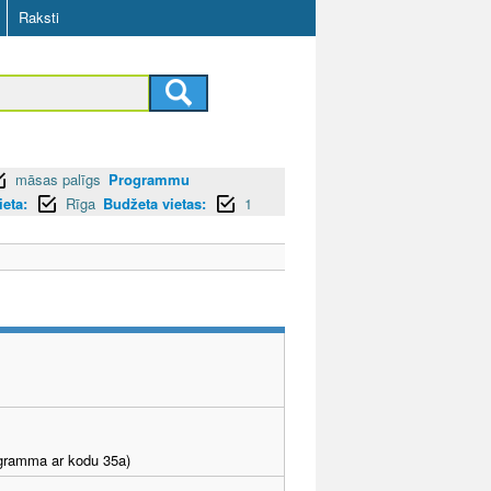
Raksti
māsas palīgs
Programmu
ieta:
Rīga
Budžeta vietas:
1
rogramma ar kodu 35a)