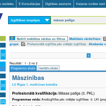
Skip
as iestādes
E-Konsultācijas
Digitālais asistents
Karjeras izvēles testi
to
main
Izglītības iespējas
content
Notīrīt meklētos vārdus un filtrus
Meklētais vārds/frāze:
grupa:
Profesionālā izglītība pēc vidējās izglītības
Atrašanās v
[2]
1
Rezultāti : 1 - 2 no 2
Programmu skats
Iestāžu skats
Māszinības
LU Rīgas 1. medicīnas koledža
[2]
Profesionālā kvalifikācija:
Māsas palīgs (3. PKL)
Programmas veids:
Arodizglītība pēc vidējās izglītības -3. LKI (p
[2]