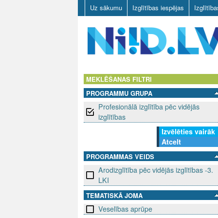
Uz sākumu
Izglītības iespējas
Izglītīb
N
I
MEKLĒŠANAS FILTRI
PROGRAMMU GRUPA
I
Profesionālā izglītība pēc vidējās
D
izglītības
Izvēlēties vairāk
.
Atcelt
L
PROGRAMMAS VEIDS
Arodizglītība pēc vidējās izglītības -3.
V
LKI
TEMATISKĀ JOMA
Veselības aprūpe